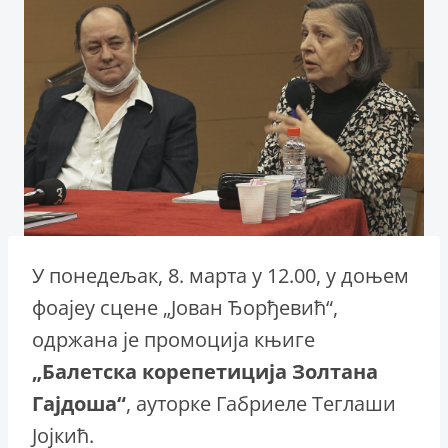
У понедељак, 8. марта у 12.00, у доњем
фоајеу сцене „Јован Ђорђевић“,
одржана је промоција књиге
„Балетска корепетиција Золтана
Гајдоша“
, ауторке Габриеле Теглаши
Јојкић.