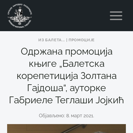
Skip
to
content
ИЗ БАЛЕТА...
|
ПРОМОЦИЈЕ
Одржана промоција
књиге „Балетска
корепетиција Золтана
Гајдоша“, ауторке
Габриеле Теглаши Јојкић
Објављено: 8. март 2021.