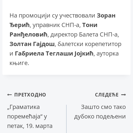
На промоцији су учествовали
Зоран
Ђерић
, управник СНП-а,
Тони
Ранђеловић
, директор Балета СНП-а,
Золтан Гајдош
, балетски корепетитор
и
Габриела Теглаши Јојкић
, ауторка
књиге.
Кретање
ПРЕТХОДНО
СЛЕДЕЋЕ
„Граматика
Зашто смо тако
чланка
поремећаја“ у
дубоко подељени
петак, 19. марта