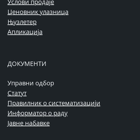
Услови продаје
Ценовник улазница
Њузлетер
Апликација
ДОКУМЕНТИ
Управни одбор
Статут
Правилник о систематизацији
Информатор о раду
Јавне набавке