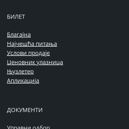
БИЛЕТ
Благајна
Најчешћа питања
Услови продаје
Ценовник улазница
Њузлетер
Апликација
ДОКУМЕНТИ
Управни одбор