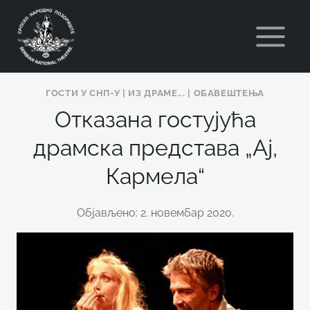
Skip
to
content
ГОСТИ У СНП-У
|
ИЗ ДРАМЕ...
|
ОБАВЕШТЕЊА
Отказана гостујућа
драмска представа „Ај,
Кармела“
Објављено: 2. новембар 2020.