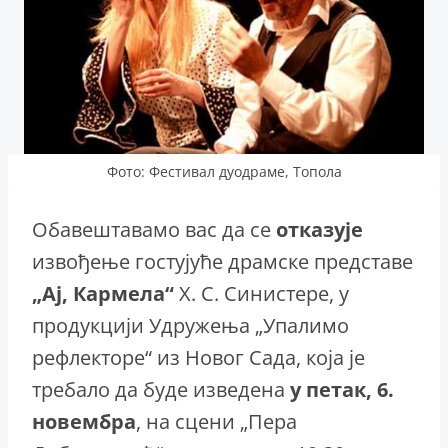
Фото: Фестивал дуодраме, Топола
Обавештавамо вас да се
отказује
извођење гостујуће драмске представе
„Ај, Кармела“
Х. С. Синистере, у
продукцији Удружења „Упалимо
рефлекторе“ из Новог Сада, која је
требало да буде изведена
у петак, 6.
новембра
, на сцени „Пера