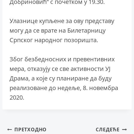
Добриновић“ с почетком у 19.30.
Улазнице купљене за ову представу
могу да се врате на Билетарницу
Српског народног позоришта.
Због безбедносних и превентивних
мера, отказују се све активности УЈ
Драма, а које су планиране да буду
реализоване до недеље, 8. новембра
2020.
Кретање
ПРЕТХОДНО
СЛЕДЕЋЕ