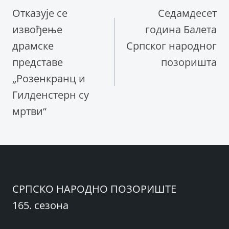
Отказује се
Седамдесет
чланка
извођење
година Балета
драмске
Српског народног
представе
позоришта
„Розенкранц и
Гилденстерн су
мртви“
СРПСКО НАРОДНО ПОЗОРИШТЕ
165. сезона