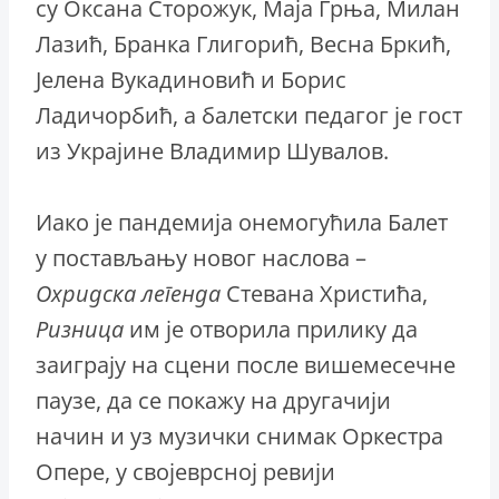
су Оксана Сторожук, Маја Грња, Милан
Лазић, Бранка Глигорић, Весна Бркић,
Јелена Вукадиновић и Борис
Ладичорбић, а балетски педагог је гост
из Украјине Владимир Шувалов.
Иако је пандемија онемогућила Балет
у постављању новог наслова –
Охридска
легенда
Стевана Христића,
Ризница
им је отворила прилику да
заиграју на сцени после вишемесечне
паузе, да се покажу на другачији
начин и уз музички снимак Оркестра
Опере, у својеврсној ревији