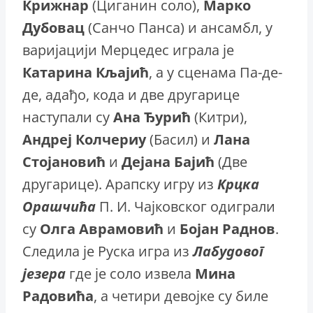
Крижнар
(Циганин соло),
Марко
Дубовац
(Санчо Панса) и ансамбл, у
варијацији Мерцедес играла је
Катарина
Кљајић
, а у сценама Па-де-
де, адађо, кода и две другарице
наступали су
Ана
Ђурић
(Китри),
Андреј
Колчериу
(Басил) и
Лана
Стојановић
и
Дејана
Бајић
(Две
другарице). Арапску игру из
Крцка
Орашчића
П. И. Чајковског одиграли
су
Олга
Аврамовић
и
Бојан
Раднов
.
Следила је Руска игра из
Лабудовог
језера
где је соло извела
Мина
Радовића
, а четири девојке су биле