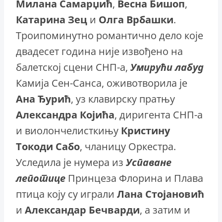
Милана
Самарџић
,
Весна
Бишоп
,
Катарина
Зец
и
Олга
Врбашки
.
Троипоминутно романтично дело које
двадесет година није извођено на
балетској сцени СНП-а,
Умирући
лабуд
Камија Сен-Санса, оживотворила је
Ана
Ђурић
, уз клавирску пратњу
Александра
Којића
, диригента СНП-а
и виолончелисткињу
Кристину
Токоди
Сабо
, чланицу Оркестра.
Уследила је нумера из
Успаване
лепотице
Принцеза Флорина и Плава
птица коју су играли
Лана
Стојановић
и
Александар
Бечварди
, а затим и