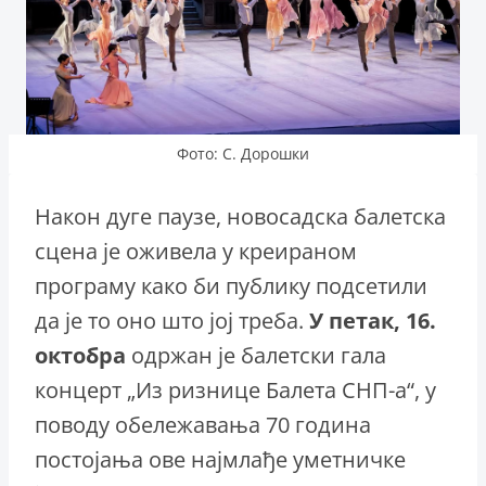
Фото: С. Дорошки
Након дуге паузе, новосадска балетска
сцена је оживела у креираном
програму како би публику подсетили
да је то оно што јој треба.
У петак, 16.
октобра
одржан је балетски гала
концерт „Из ризнице Балета СНП-а“, у
поводу обележавања 70 година
постојања ове најмлађе уметничке