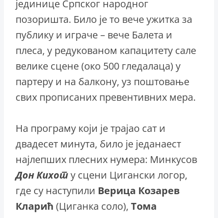
јединице Српског народног
позоришта. Било је то вече ужитка за
публику и играче – вече Балета и
плеса, у редукованом капацитету сале
велике сцене (око 500 гледалаца) у
партеру и на балкону, уз поштовање
свих прописаних превентивних мера.
На програму који је трајао сат и
двадесет минута, било је једанаест
најлепших плесних нумера: Минкусов
Дон
Кихот
у сцени Цигански логор,
где су наступили
Верица
Козарев
Кларић
(Циганка соло),
Тома