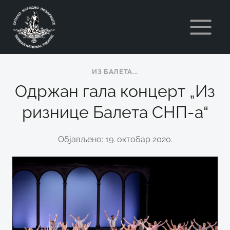
Skip
to
content
ИЗ БАЛЕТА...
Одржан гала концерт „Из
ризнице Балета СНП-а“
Објављено: 19. октобар 2020.