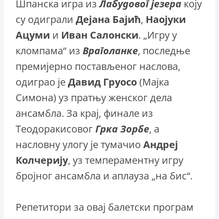
Шпанска игра из
Лабудовог
језера
коју
су одиграли
Дејана
Бајић
,
Наојуки
Ацуми
и
Иван
Салонски
. „Игру у
кломпама“ из
Враголанке
, последње
премијерно постављеног наслова,
одиграо је
Давид
Груосо
(Мајка
Симона) уз пратњу женског дела
ансамбла. За крај, финале из
Теодоракисовог
Грка
Зорбе
, а
насловну улогу је тумачио
Андреј
Колчерију
, уз темпераментну игру
бројног ансамбла и аплауза „на бис“.
Репетитори за овај балетски програм