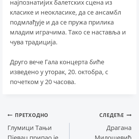
најпознатијих балетских сцена из
класике и неокласике, да се ансамбл
подмлађује и да се пружа прилика
младим играчима. Тако се наставља и
чува традиција.
Друго вече Гала концерта биће
изведено у уторак, 20. октобра, с
почетком у 20 часова.
Кретање
ПРЕТХОДНО
СЛЕДЕЋЕ
Глумици Тањи
Драгана
чланка
Пјевац припао је
Милошевић