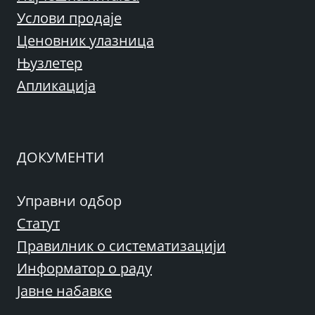
Услови продаје
Ценовник улазница
Њузлетер
Апликација
ДОКУМЕНТИ
Управни одбор
Статут
Правилник о систематизацији
Информатор о раду
Јавне набавке