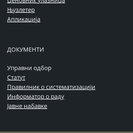
Ценовник улазница
Њузлетер
Апликација
ДОКУМЕНТИ
Управни одбор
Статут
Правилник о систематизацији
Информатор о раду
Јавне набавке