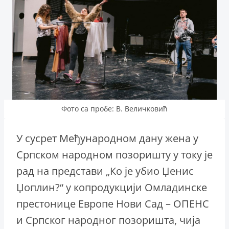
Фото са пробе: В. Величковић
У сусрет Међународном дану жена у
Српском народном позоришту у току је
рад на представи „Ко је убио Џенис
Џоплин?“ у копродукцији Омладинске
престонице Европе Нови Сад – ОПЕНС
и Српског народног позоришта, чија