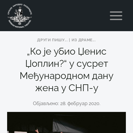
Skip
to
content
ДРУГИ ПИШУ...
|
ИЗ ДРАМЕ...
„Ко је убио Џенис
Џоплин?“ у сусрет
Међународном дану
жена у СНП-у
Објављено: 28. фебруар 2020.