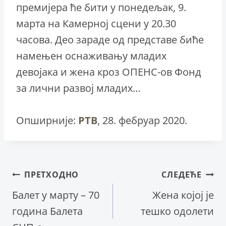
премијера ће бити у понедељак, 9.
марта на Камерној сцени у 20.30
часова. Део зараде од представе биће
намењен оснаживању младих
девојака и жена кроз ОПЕНС-ов Фонд
за лични развој младих…
Опширније:
РТВ
, 28. фебруар 2020.
Кретање
ПРЕТХОДНО
СЛЕДЕЋЕ
Балет у марту – 70
Жена којој је
чланка
година Балета
тешко одолети