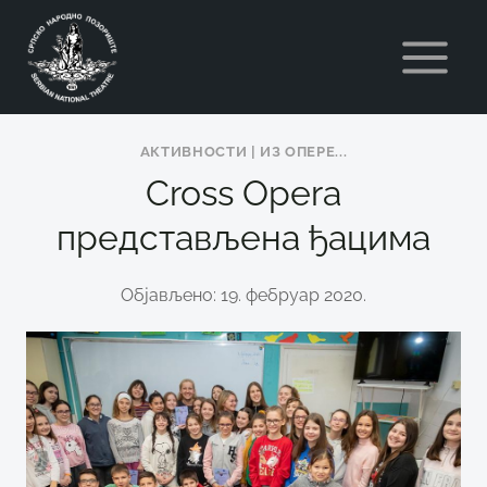
Skip
to
content
АКТИВНОСТИ
|
ИЗ ОПЕРE...
Cross Opera
представљена ђацима
Објављено: 19. фебруар 2020.