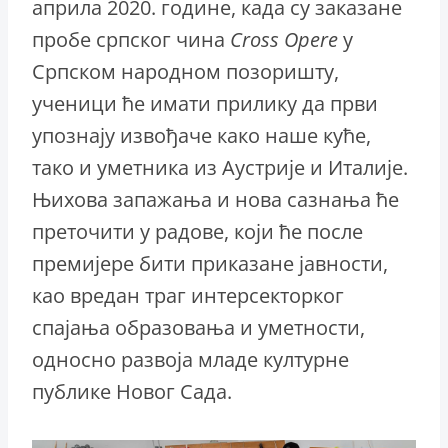
априла 2020. године, када су заказане
пробе српског чина
Cross Operе
у
Српском народном позоришту,
ученици ће имати прилику да први
упознају извођаче како наше куће,
тако и уметника из Аустрије и Италије.
Њихова запажања и нова сазнања ће
преточити у радове, који ће после
премијере бити приказане јавности,
као вредан траг интерсекторког
спајања образовања и уметности,
односно развоја младе културне
публике Новог Сада.