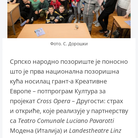
Фото. С. Дорошки
Српско народно позориште је поносно
што је прва национална позоришна
кућа носилац грант-а Креативне
Европе – потпрограм Култура за
пројекат
Cross Opera
– Другости: страх
и откриће, које реализује у партнерству
са
Teatro Comunale Luciano Pavarotti
Модена (Италија) и
Landestheatre Linz