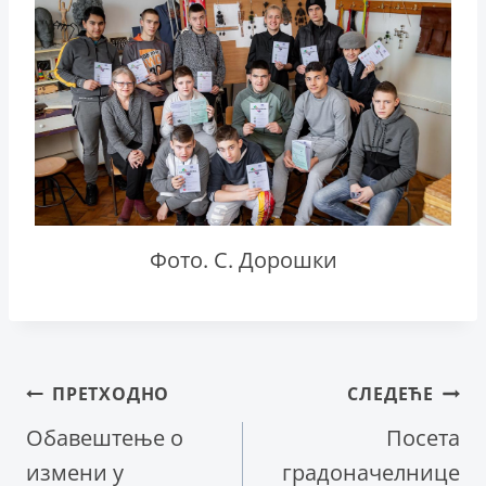
Фото. С. Дорошки
Кретање
ПРЕТХОДНО
СЛЕДЕЋЕ
Обавештење о
Посета
чланка
измени у
градоначелнице