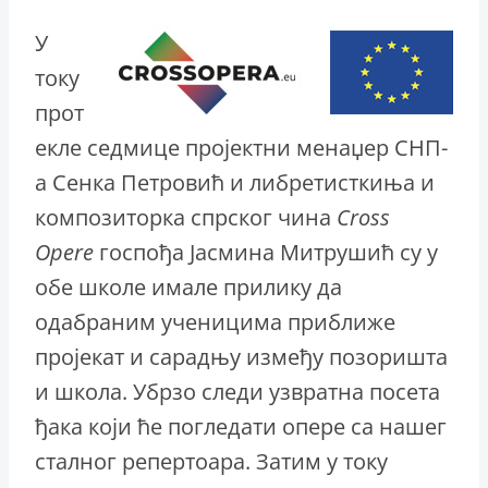
У
току
прот
екле седмице пројектни менаџер СНП-
а Сенка Петровић и либретисткиња и
композиторка спрског чина
Cross
Operе
госпођа Јасмина Митрушић су у
обе школе имале прилику да
одабраним ученицима приближе
пројекат и сарадњу између позоришта
и школа. Убрзо следи узвратна посета
ђака који ће погледати опере са нашег
сталног репертоара. Затим у току