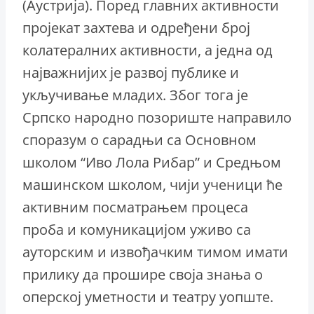
(Аустрија). Поред главних активности
пројекат захтева и одређени број
колатералних активности, а једна од
најважнијих је развој публике и
укључивање младих. Због тога је
Српско народно позориште направило
споразум о сарадњи са Основном
школом “Иво Лола Рибар” и Средњом
машинском школом, чији ученици ће
активним посматрањем процеса
проба и комуникацијом уживо са
ауторским и извођачким тимом имати
прилику да прошире своја знања о
оперској уметности и театру уопште.