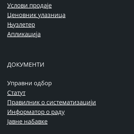
Услови продаје
Ценовник улазница
Њузлетер
Апликација
ДОКУМЕНТИ
Управни одбор
Статут
Правилник о систематизацији
Информатор о раду
Јавне набавке