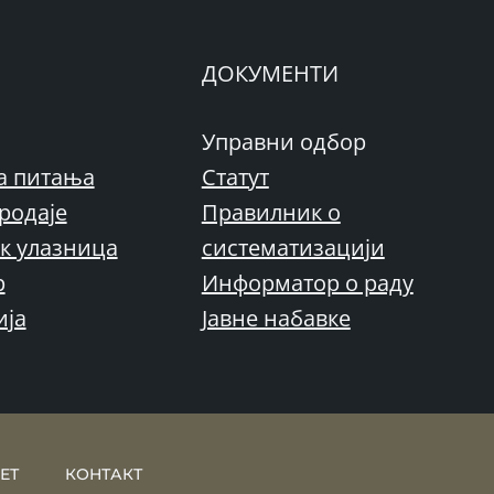
ДОКУМЕНТИ
Управни одбор
а питања
Статут
родаје
Правилник о
к улазница
систематизацији
р
Информатор о раду
ија
Јавне набавке
ЕТ
КОНТАКТ