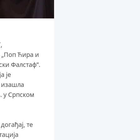
,
 „Поп Ћира и
ски Фалстаф”.
а је
е изашла
. у Српском
огађај, те
тација