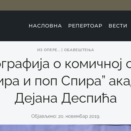
НАСЛОВНА
РЕПЕРТОАР
ВЕСТИ
ИЗ ОПЕРE...
|
ОБАВЕШТЕЊА
графија о комичној 
ира и поп Спира” ак
Дејана Деспића
Објављено: 20. новембар 2019.