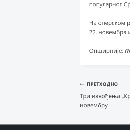
популарног С
На оперском р
22. новембра 
Опширније:
П
Крета
ПРЕТХОДНО
Три извођења „К
новембру
чланка