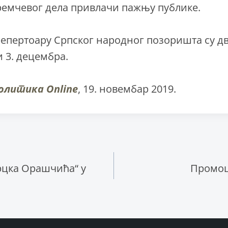
ремчевог дела привлачи пажњу публике.
епертоару Српског народног позоришта су д
и 3. децембра.
олитика Online
, 19. новембар 2019.
ње
рцка Орашчића“ у
Промоц