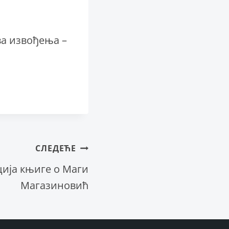
ва извођења –
СЛЕДЕЋЕ
ија књиге о Маги
Магазиновић