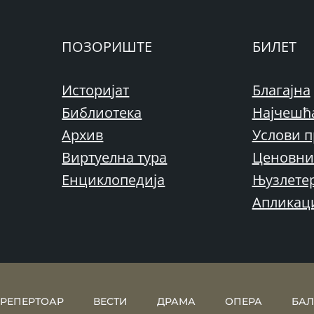
ПОЗОРИШТЕ
БИЛЕТ
Историјат
Благајна
Библиотека
Најчешћ
Архив
Услови п
Виртуелна тура
Ценовни
Енциклопедија
Њузлете
Апликац
РЕПЕРТОАР
ВЕСТИ
ДРАМА
ОПЕРА
БАЛ