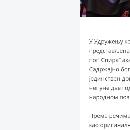
У Удружењу ко
представљена 
поп Спира” ак
Садржајно бог
јединствен до
непуне две го
народном поз
Према речима 
као оригиналн