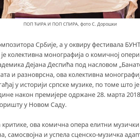
ПОП ЋИРА И ПОП СПИРА, фото С. Дорошки
мпозитора Србије, а у оквиру фестивала БУНТ
је колективна монографија о комичној опери
адемика Дејана Деспића под насловом „Банат
ата и разноврсна, ова колективна монографиј
гађај у историји српске музике, по томе што ј
дине након премијере одржане 28. марта 2018
оришту у Новом Саду.
критике, ова комична опера елитни музички д
а, самосвојна и успела сценско-музичка адап