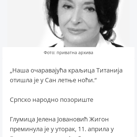
Фото: приватна архива
„Наша очаравајућа краљица Титанија
отишла је у Сан летње ноћи.“
Српско народно позориште
Глумица Јелена Јовановић Жигон
преминула је у уторак, 11. априла у