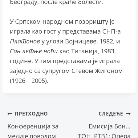
Београду, после краће болести.
У Српском народном позоришту је
играла као гост у представама СНП-а
Платонов
у улози Војницеве, 1982, и
Сан летње ноћи
као Титанија, 1983.
године. У тим представама је играла
заједно са супругом Стевом Жигоном
(1926 – 2005).
Кретање
ПРЕТХОДНО
СЛЕДЕЋЕ
Kонференција за
Емисијa Бон…
чланка
медије поводом
ТОН, РТВ1: Опера