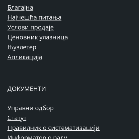
Благајна
Најчешћа питања
Услови продаје
Ценовник улазница
Њузлетер
Апликација
ДОКУМЕНТИ
Управни одбор
Статут
Правилник о систематизацији
Информатор о раду