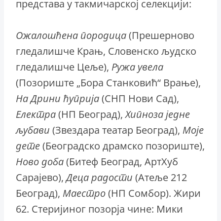
представа у такмичарској селекцији:
Ожалошћена породица
(Прешерново
гледалишче Крањ, Словенско људско
гледалишче Цеље),
Ружа
увела
(Позориште „Бора Станковић“ Врање),
На Дрини ћуприја
(СНП Нови Сад),
Електра
(НП Београд),
Хипноза
једне
љубави
(Звездара театар Београд),
Моје
дете
(Београдско драмско позориште),
Ново
доба
(Битеф Београд, АртХуб
Сарајево),
Деца
радости
(Атеље 212
Београд),
Маестро
(НП Сомбор). Жири
62. Стеријиног позорја чине: Мики