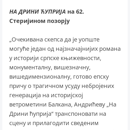
НА ДРИНИ ЋУПРИЈА
на 62.
Стеријином позорју
„Очекивана скепса да је уопште
могуће један од најзначајнијих романа
у историји српске књижевности,
монументалну, вишезначну,
вишедимензионалну, готово епску
причу о трагичном усуду небројених
генерација на историјској
ветрометини Балкана, Андрићеву „На
Дрини ћуприја“ транспоновати на
сцену и прилагодити сведеним