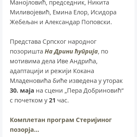
Манојловић, председник, Никита
Миливојевић, Емина Елор, Исидора
Жебељан и Александар Поповски.
Представа Српског народног
позоришта
На Дрини ћуприја
, по
мотивима дела Иве Андрића,
адаптацији и режији Кокана
Младеновића биће изведена у уторак
30. маја
на сцени „Пера Добриновић“
с почетком у
21
час.
Комплетан програм Стеријиног
позорја…