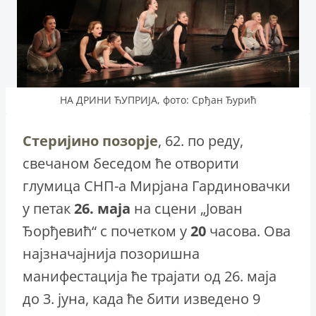
НА ДРИНИ ЋУПРИЈА, фото: Срђан Ђурић
Стеријино позорје
, 62. по реду,
свечаном беседом ће отворити
глумица СНП-а Мирјана Гардиновачки
у петак
26. маја
на сцени „Јован
Ђорђевић“ с почетком у
20
часова. Ова
најзначајнија позоришна
манифестација ће трајати од 26. маја
до 3. јуна, када ће бити изведено 9