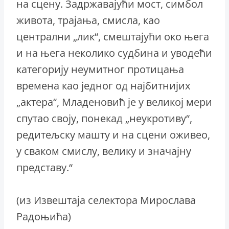
на сцену. Задржавајући мост, симбол
живота, трајања, смисла, као
централни „лик“, смештајући око њега
и на њега неколико судбина и уводећи
категорију неумитног протицања
времена као једног од најбитнијих
„актера“, Младеновић је у великој мери
спутао своју, понекад „неукротиву“,
редитељску машту и на сцени оживео,
у сваком смислу, велику и значајну
представу.“
(из Извештаја селектора Мирослава
Радоњића)