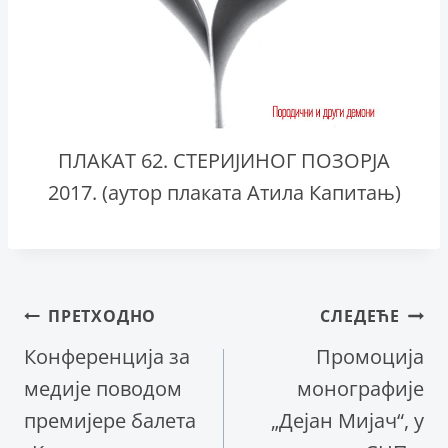
ПЛАКАТ 62. СТЕРИЈИНОГ ПОЗОРЈА
2017. (аутор плаката Атила Капитањ)
Кретање
ПРЕТХОДНО
СЛЕДЕЋЕ
Конференција за
Промоција
чланка
медије поводом
монографије
премијере балета
„Дејан Мијач“, у