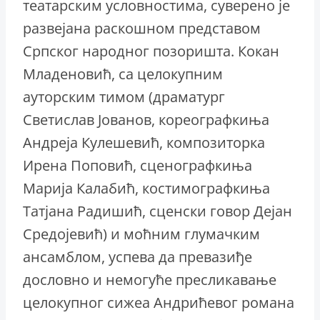
театарским условностима, суверено је
развејана раскошном представом
Српског народног позоришта. Кокан
Младеновић, са целокупним
ауторским тимом (драматург
Светислав Јованов, кореографкиња
Андреја Кулешевић, композиторка
Ирена Поповић, сценографкиња
Марија Калабић, костимографкиња
Татјана Радишић, сценски говор Дејан
Средојевић) и моћним глумачким
ансамблом, успева да превазиђе
дословно и немогуће пресликавање
целокупног сижеа Андрићевог романа