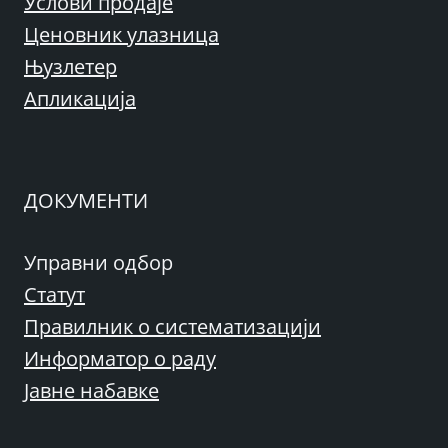
Услови продаје
Ценовник улазница
Њузлетер
Апликација
ДОКУМЕНТИ
Управни одбор
Статут
Правилник о систематизацији
Информатор о раду
Јавне набавке