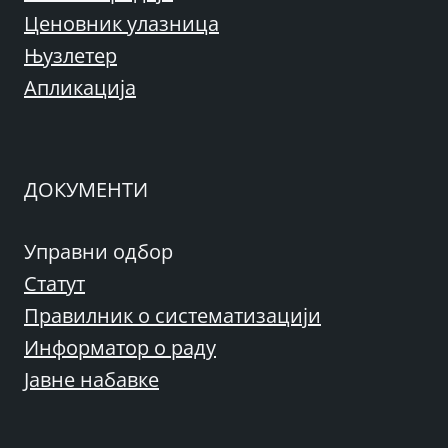
Ценовник улазница
Њузлетер
Апликација
ДОКУМЕНТИ
Управни одбор
Статут
Правилник о систематизацији
Информатор о раду
Јавне набавке