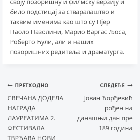
своју позоришну и филмску верзију и
било подстицај за стваралаштво и
таквим именима као што су Пјер
Паоло Пазолини, Марио Варгас Љоса,
Роберто Ћули, али и наших
позоришних редитеља и драматурга.
Кретање
ПРЕТХОДНО
СЛЕДЕЋЕ
СВЕЧАНА ДОДЕЛА
Јован Ђорђевић
чланка
НАГРАДА
рођен на
ЛАУРЕАТИМА 2.
данашњи дан пре
ФЕСТИВАЛА
189 година
ТВРЂАВА НОВИ