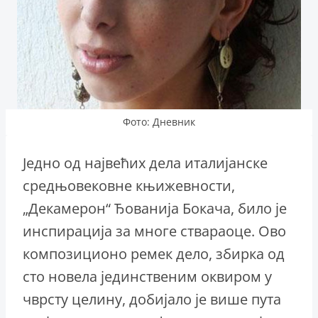
Фото: Дневник
Једно од највећих дела италијанске
средњовековне књижевности,
„Декамерон“ Ђованија Бокача, било је
инспирација за многе ствараоце. Ово
композиционо ремек дело, збирка од
сто новела јединственим оквиром у
чврсту целину, добијало је више пута