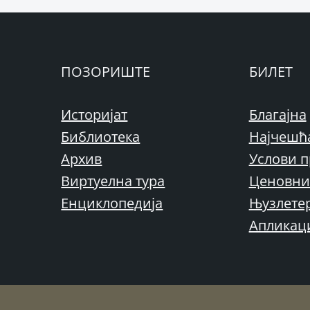
ПОЗОРИШТЕ
БИЛЕТ
Историјат
Благајна
Библиотека
Најчешћ
Архив
Услови п
Виртуелна тура
Ценовни
Енциклопедија
Њузлете
Апликац