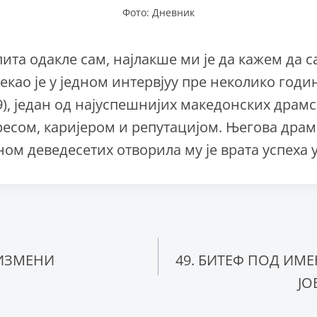
Фото: Дневник
пита одакле сам, најлакше ми је да кажем да с
екао је у једном интервјуу пре неколико годи
9), један од најуспешнијих македонских драмс
есом, каријером и репутацијом. Његова драм
ом деведесетих отворила му је врата успеха у
ње
ИЗМЕНИ
49. БИТЕФ ПОД ИМ
ЈО