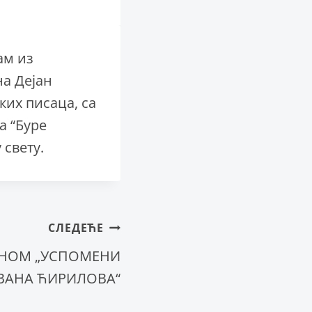
ам из
на Дејан
ких писаца, са
а “Буре
 свету.
СЛЕДЕЋЕ
ЕНОМ „УСПОМЕНИ
ВАНА ЋИРИЛОВА“