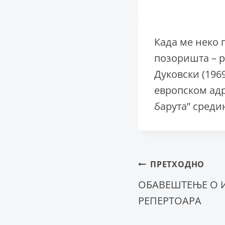
Када ме неко 
позоришта – р
Дуковски (196
европском адр
барута” средин
Крета
ПРЕТХОДНО
ОБАВЕШТЕЊЕ О 
РЕПЕРТОАРА
чланка