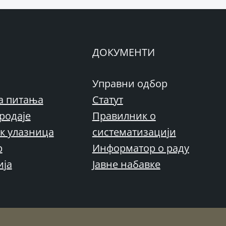
ДОКУМЕНТИ
Управни одбор
а питања
Статут
родаје
Правилник о
к улазница
систематизацији
р
Информатор о раду
ија
Јавне набавке