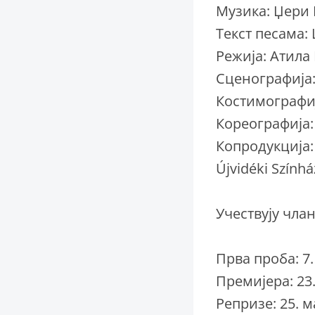
Музика: Џери 
Текст песама:
Режија: Атила
Сценографија
Костимографи
Кореографија:
Копродукција:
Újvidéki Színhá
Учествују чла
Прва проба: 7
Премијера: 23
Репризе: 25. м