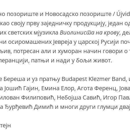
о позориште и Новосадско позориште / Újvidé
као своју прву заједничку продукцију, један о
их светских мјузикла
Виолиниста на крову
, де
ни осиромашених Jевреја у царској Русији по
дљив, потресан али и хуморан начин говори о
олеранцији, патњи и нади у бољи живот.
е Береша и уз пратњу Budapest Klezmer Band, 
а Јошић Гајин, Емина Елор, Агота Ференц, Јов
илован Филиповић, Небојша Савић, Игор Пав
а Ђурђевић Димић и многи други глумци два
тејн