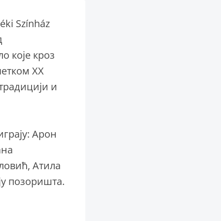
ki Színház
д
ло које кроз
четком XX
 традицији и
играју: Арон
ана
ловић, Атила
ју позоришта.