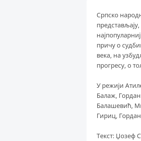
Српско народн
представљају, 
најпопуларниј
причу о судби
века, на узбу
прогресу, о т
У режији Атил
Балаж, Гордан
Балашевић, М
Гириц, Гордан
Текст: Џозеф С