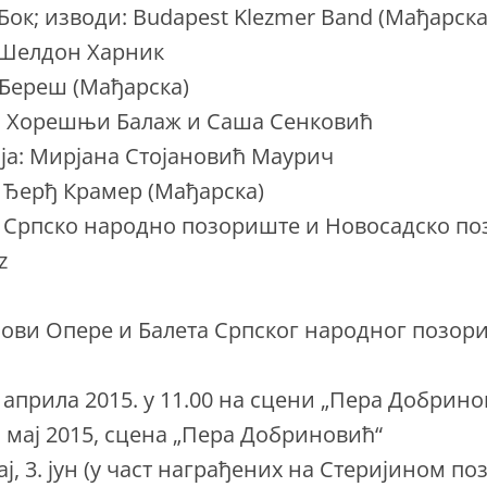
Бок; изводи: Budapest Klezmer Band (Maђарска
 Шелдон Харник
 Береш (Мађарска)
: Хорешњи Балаж и Саша Сенковић
ја: Мирјана Стојановић Маурич
 Ђерђ Крамер (Мађарска)
 Српско народно позориште и Новосадско по
z
нови Опере и Балета Српског народног позор
. априла 2015. у 11.00 на сцени „Пера Добрино
. мај 2015, сцена „Пера Добриновић“
ај, 3. јун (у част награђених на Стеријином позо