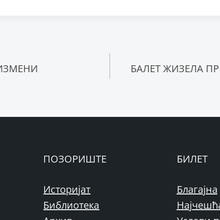
ње
ИЗМЕНИ
БАЛЕТ ЖИЗЕЛА ПР
ПОЗОРИШТЕ
БИЛЕТ
Историјат
Благајна
Библиотека
Најчешћ