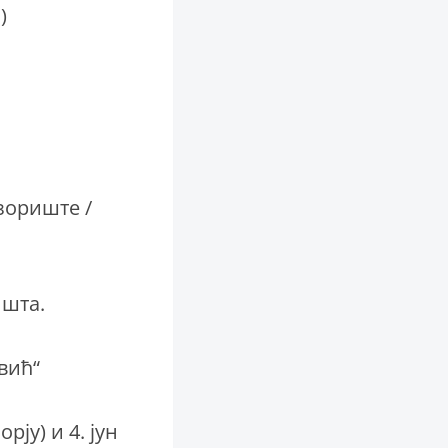
)
зориште /
ишта.
вић“
рју) и 4. јун