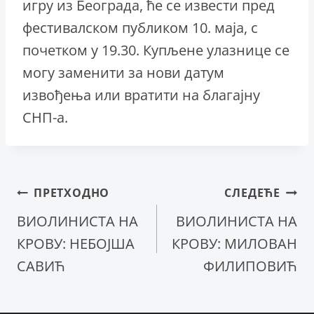
игру из Београда, ће се извести пред
фестивалском публиком 10. маја, с
почетком у 19.30. Купљене улазнице се
могу заменити за нови датум
извођења или вратити на благајну
СНП-а.
Кретање
ПРЕТХОДНО
СЛЕДЕЋЕ
ВИОЛИНИСТА НА
ВИОЛИНИСТА НА
чланка
КРОВУ: НЕБОЈША
КРОВУ: МИЛОВАН
САВИЋ
ФИЛИПОВИЋ