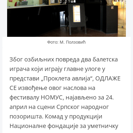
Фото: М. Ползовић
Због озбиљних повреда два балетска
играча који играју главне улоге у
представи „Проклета авлија“, ОДЛАЖЕ
СЕ извођење овог наслова на
фестивалу НОМУС, најављено за 24.
април на сцени Српског народног
позоришта. Комад у продукцији
Националне фондације за уметничку