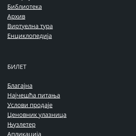
Библиотека
Архив
Виртуелна тура
Енциклопедија
БИЛЕТ
Благајна
Најчешћа питања
Услови продаје
Ценовник улазница
Њузлетер
Апликација