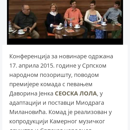
Конференција за новинаре одржана
17. априлa 2015. године у Српском
народном позоришту, поводом
премијере комада с певањем
Даворина Јенка
СЕОСКА ЛОЛА
, у
адаптацији и поставци Миодрага
Милановића. Комад је реализован у
копродукцији Камерног музичког