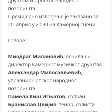
друштва и Српског народног
позоришта.
Премијерно извођење је заказано за
20. април у 20.30 на Камерној сцени.
Говoре:
Миодраг Милановић
, оснивач и
директор Камерног музичког друштва
Александар Милосављевић
,
управник Српског народног
позоришта
Памела Киш Игњатов
, сопран
Бранислав Цвијић
, тенор, солиста