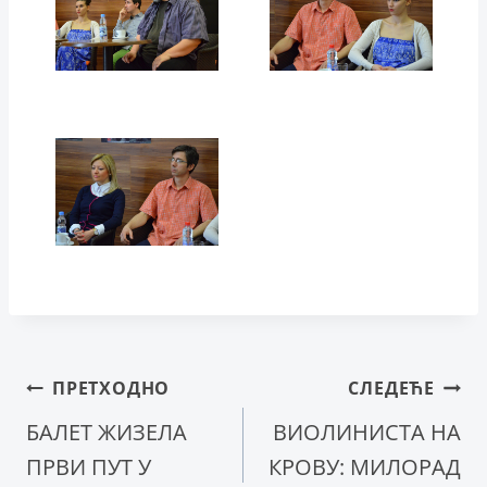
Кретање
ПРЕТХОДНО
СЛЕДЕЋЕ
БАЛЕТ ЖИЗЕЛА
ВИОЛИНИСТА НА
чланка
ПРВИ ПУТ У
КРОВУ: МИЛОРАД