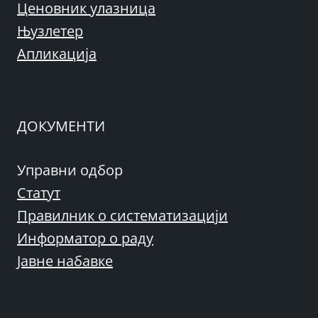
Ценовник улазница
Њузлетер
Апликација
ДОКУМЕНТИ
Управни одбор
Статут
Правилник о систематизацији
Информатор о раду
Јавне набавке