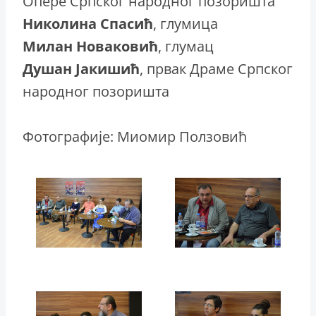
Опере Српског народног позоришта
Николина Спасић
, глумица
Милан Новаковић
, глумац
Душан Јакишић
, првак Драме Српског
народног позоришта
Фотографије: Миомир Ползовић