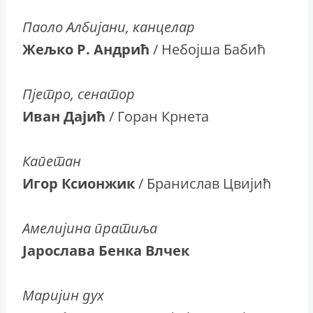
Паоло Албијани, канцелар
Жељко Р. Андрић
/ Небојша Бабић
Пјетро, сенатор
Иван Дајић
/ Горан Крнета
Капетан
Игор Ксионжик
/ Бранислав Цвијић
Амелијина пратиља
Јарослава Бенка Влчек
Маријин дух