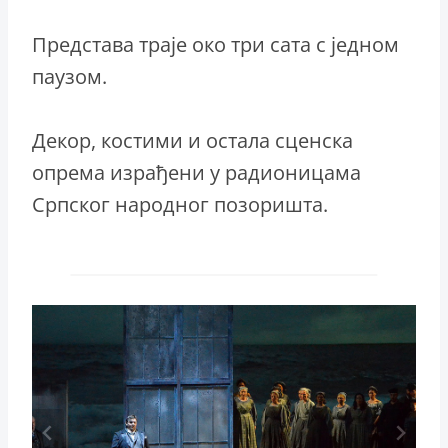
Представа траје око три сата с једном
паузом.
Декор, костими и остала сценска
опрема израђени у радионицама
Српског народног позоришта.