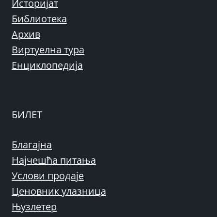
Историјат
Библиотека
Архив
Виртуелна тура
Енциклопедија
БИЛЕТ
Благајна
Најчешћа питања
Услови продаје
Ценовник улазница
Њузлетер