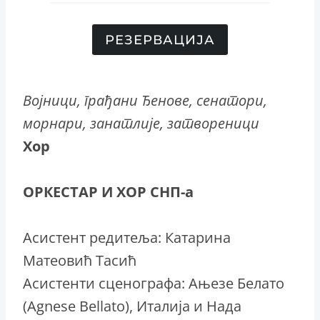
РЕЗЕРВАЦИЈА
Војници, грађани Ђенове, сенатори,
морнари, занатлије, затвореници
Хор
ОРКЕСТАР И ХОР СНП-а
Асистент редитеља: Катарина
Матеовић Тасић
Асистенти сценографа: Ањезе Белато
(Agnese Bellato), Италија и Нада