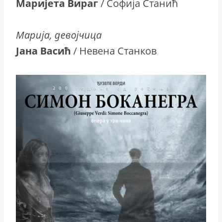
Маријета Вираг
/ Софија Станић
Марија, девојчица
Јана Васић
/ Невена Станков