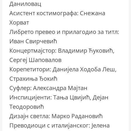
Даниловац
Асистент костимографа: Снежана
Хорват
Либрето превео и прилагодио за титл:
Иван Свирчевић
Концертмајстор: Владимир Ћуковић,
Сергеј Шаповалов
Корепетитори: Данијела Ходоба Леш,
Страхиња Ђокић
Суфлер: Александра Мајтан
Инспицијенти: Тања Цвијић, Дејан
Теодоровић
Дизајн светла: Марко Радановић
Преводиоци с италијанског: Јелена