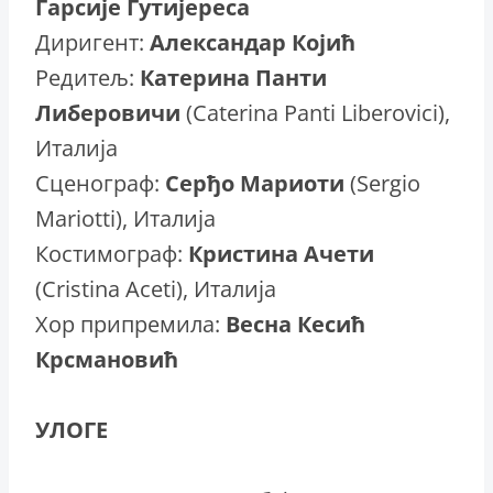
Гарсије Гутијереса
Диригент:
Александар Којић
Редитељ:
Катерина Панти
Либеровичи
(Caterina Panti Liberovici),
Италија
Сценограф:
Серђо Мариоти
(Sergio
Mariotti), Италија
Костимограф:
Кристина Ачети
(Cristina Aceti), Италија
Хор припремила:
Весна Кесић
Крсмановић
УЛОГЕ