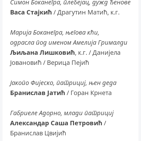
Симон Боканегра, плебејац, дужд Ђенове
Васа Стајкић
/ Драгутин Матић, к.г.
Марија Боканегра, његова кћи,
одрасла под именом Амелија Грималди
Љиљана Лишковић
, к.г. / Данијела
Јовановић / Верица Пејић
Јакопо Фијеско, патрициј, њен деда
Бранислав Јатић
/ Горан Крнета
Габриеле Адорно, млади патрициј
Александар Саша Петровић
/
Бранислав Цвијић