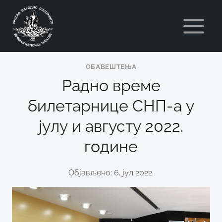
Skip
to
content
ОБАВЕШТЕЊА
Радно време
билетарнице СНП-а у
јулу и августу 2022.
године
Објављено: 6. јул 2022.