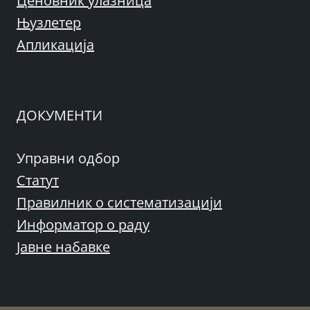
Ценовник улазница
Њузлетер
Апликација
ДОКУМЕНТИ
Управни одбор
Статут
Правилник о систематизацији
Информатор о раду
Јавне набавке