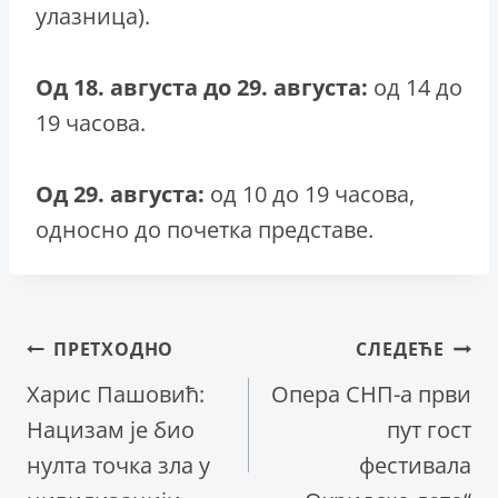
улазница).
Од 18. августа до 29. августа:
од 14 до
19 часова.
Од 29. августа:
од 10 до 19 часова,
односно до почетка представе.
Кретање
ПРЕТХОДНО
СЛЕДЕЋЕ
Харис Пашовић:
Опера СНП-а први
чланка
Нацизам је био
пут гост
нулта точка зла у
фестивала