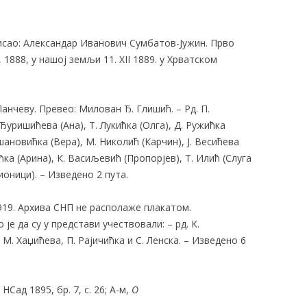
аписао: Александар Иванович Сумбатов-Јужин. Прво
1888, у нашој земљи 11. XII 1889. у Хрватском
Панчеву. Превео: Милован Ђ. Глишић. – Рд. П.
Ђуришићева (Ана), Т. Лукићка (Олга), Д. Ружићка
шановићка (Вера), М. Николић (Карчин), Ј. Весићева
ићка (Арина), К. Васиљевић (Пропорјев), Т. Илић (Слуга
ионици). – Изведено 2 пута.
1919. Архива СНП не располаже плакатом.
је да су у представи учествовали: – рд. К.
М. Хаџићева, П. Рајичићка и С. Ленска. – Изведено 6
НСад 1895, бр. 7, с. 26; А-м,
О