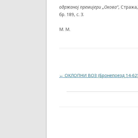
одржаној премијери „Окова“
, Стража,
бр. 189, с. 3.
М. М.
Post navigation
←
ОКЛОПНИ ВОЗ (Бронепоезд 14-62