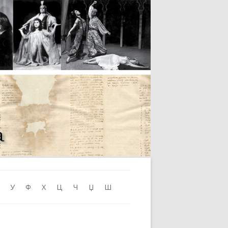
Skip to content
У
Ф
Х
Ц
Ч
Џ
Ш