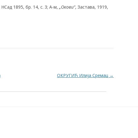
 НСад 1895, бр. 14, с. 3; А-м,
„Окови“
, Застава, 1919,
)
ОКРУГИЋ Илија Сремац
→