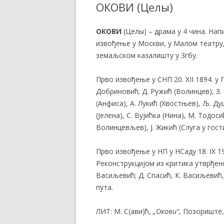
ОКОВИ (Целы)
ОКОВИ
(
Целы
) – драма у 4 чина. Н
извођење у Москви, у Малом театру, 
земаљском казалишту у Згбу.
Прво извођење у СНП 20. XII 1894. у 
Добриновић; Д. Ружић (Волинцев), З. 
(Анфиса), А. Лукић (Хвостњев), Љ. Ду
(Јелена), С. Вујићка (Нина), М. Тодос
Волинцевљев), Ј. Жикић (Слуга у гост
Прво извођење у НП у НСаду 18. IX 
Реконструкцијом из критика утврђено 
Васиљевић; Д. Спасић, К. Васиљевић, 
пута.
ЛИТ: М. С(ави)ћ,
„Окови“
, Позориште, 