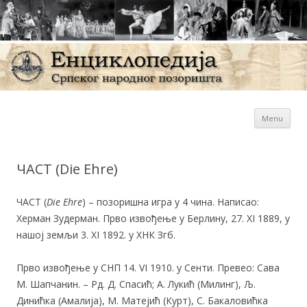
Sk
Енциклопедија Српског
Menu
con
народног позоришта
ЧАСТ (Die Ehre)
ЧАСТ (
Die Ehre
) – позоришна игра у 4 чина. Написао:
Херман Зудерман. Прво извођење у Берлину, 27. XI 1889, у
нашој земљи 3. XI 1892. у ХНК Згб.
Прво извођење у СНП 14. VI 1910. у Сенти. Превео: Сава
М. Шапчанин. – Рд. Д. Спасић; А. Лукић (Милинг), Љ.
Динићка (Амалија), М. Матејић (Курт), С. Бакаловићка