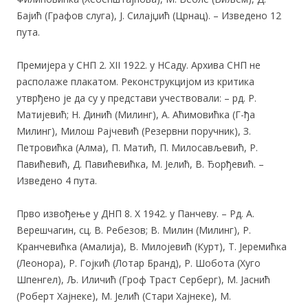
Бајић (Графов слуга), Ј. Силајџић (Црнац). – Изведено 12
пута.
Премијера у СНП 2. XII 1922. у НСаду. Архива СНП не
располаже плакатом. Реконструкцијом из критика
утврђено је да су у представи учествовали: – рд. Р.
Матијевић; Н. Динић (Милинг), А. Аћимовићка (Г-ђа
Милинг), Милош Рајчевић (Резервни поручник), З.
Петровићка (Алма), П. Матић, П. Милосављевић, Р.
Павићевић, Д. Павићевићка, М. Јелић, В. Ђорђевић. –
Изведено 4 пута.
Прво извођење у ДНП 8. X 1942. у Панчеву. – Рд. А.
Верешчагин, сц. В. Ребезов; В. Милин (Милинг), Р.
Кранчевићка (Амалија), В. Милојевић (Курт), Т. Јеремићка
(Леонора), Р. Гојкић (Лотар Бранд), Р. Шобота (Хуго
Шпенгел), Љ. Иличић (Гроф Траст Серберг), М. Јаснић
(Роберт Хајнеке), М. Јелић (Стари Хајнеке), М.