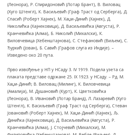
(Леонора), Р. Спиридоновић (Лотар Брант), В. Виловац
(Хуго Штенгл), К. Васиљевић (Граф Траст од Серберга), Д.
Спасић (Роберт Хајнек), М. Хаџи-Динић (Хајнек), Д.
Николићка (Хајнековица), Д. Васиљевићка (Августа), Р.
Кранчевићка (Алма), Б. Николић (Михалски), К.
Виловчевица (Хебенштајнова), С. Стефановић (Виљем), С.
Ђуркић (Јован), Б. Савић (Графов слуга из Индије). –
Изведено око 20 пута.
Прво извођење у НП у НСаду 3. IV 1919. Подела узета са
плаката представе одржане 25. IX 1923. у НСаду. – Рд. М.
Хаџи-Динић; В. Виловац (Милинг), К. Виловчевица
(Амалија), М. Душановић (Курт), К. Цветковићка
(Леонора), В. Ивановић (Лотар Бранд), Л. Лазаревић (Хуго
Штенгл), К. Васиљевић (Граф Траст од Серберга), Стеван
Јовановић (Роберт Хајнек), М. Хаџи-Динић (Хајнек), Љ.
Динићка (Хајнековица), Д. Васиљевићка (Августа), Р.
Кранчевићка (Алма), Ј. Стојчевић (Михалски), М.
Филиповићка (Хебенштајнова), М. Вебле (Виљем), Д.