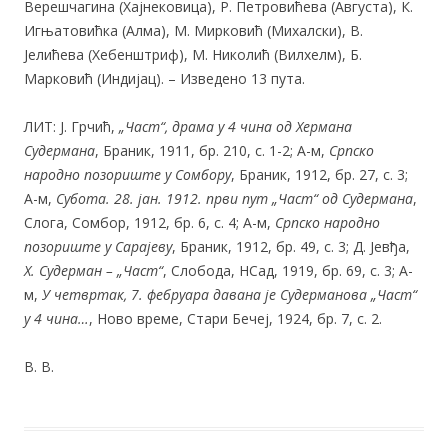
Верешчагина (Хајнековица), Р. Петровићева (Августа), К.
Игњатовићка (Алма), М. Мирковић (Михалски), В.
Јелићева (Хебенштриф), М. Николић (Вилхелм), Б.
Марковић (Индијац). – Изведено 13 пута.
ЛИТ: Ј. Грчић,
„Част“, драма у 4 чина од Хермана
Судермана
, Браник, 1911, бр. 210, с. 1-2; А-м,
Српско
народно позориште у Сомбору
, Браник, 1912, бр. 27, с. 3;
А-м,
Субота. 28. јан. 1912. први пут „Част“
од
Судермана
,
Слога, Сомбор, 1912, бр. 6, с. 4; А-м,
Српско народно
позориште у Сарајеву
, Браник, 1912, бр. 49, с. 3; Д. Јевђа,
Х. Судерман – „Част“
, Слобода, НСад, 1919, бр. 69, с. 3; А-
м,
У четвртак, 7. фебруара давана је Судерманова „Част“
у 4 чина…
, Ново време, Стари Бечеј, 1924, бр. 7, с. 2.
В. В.