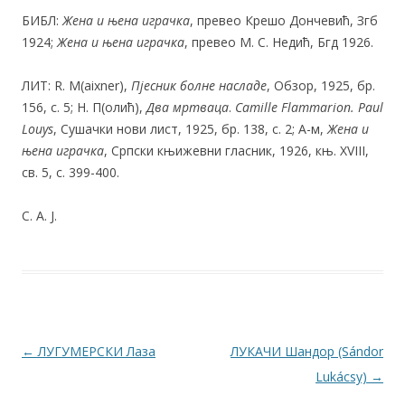
БИБЛ:
Жена и њена играчка
, превео Крешо Дончевић, Згб
1924;
Жена и
њена играчка
, превео М. С. Недић, Бгд 1926.
ЛИТ: R. M(aixner),
Пјесник болне насладе
, Обзор, 1925, бр.
156, с. 5; Н. П(олић),
Два мртваца
.
Camille Flammarion. Paul
Louys
, Сушачки нови лист, 1925, бр. 138, с. 2; А-м,
Жена и
њена играчка
, Српски књижевни гласник, 1926, књ. XVIII,
св. 5, с. 399-400.
С. А. Ј.
Post navigation
←
ЛУГУМЕРСКИ Лаза
ЛУКАЧИ Шандор (Sándor
Lukácsy)
→