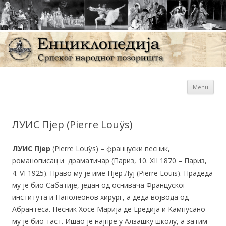
Sk
Енциклопедија Српског
Menu
con
народног позоришта
ЛУИС Пјер (Pierre Louÿs)
ЛУИС Пјер
(Pierre Louÿs) – француски песник,
романописац и драматичар (Париз, 10. XII 1870 – Париз,
4. VI 1925). Право му је име Пјер Луј (Pierre Louis). Прадеда
му је био Сабатије, један од оснивача Француског
института и Наполеонов хирург, а деда војвода од
Абрантеса. Песник Хосе Марија де Ередија и Кампусано
му је био таст. Ишао је најпре у Алзашку школу, а затим