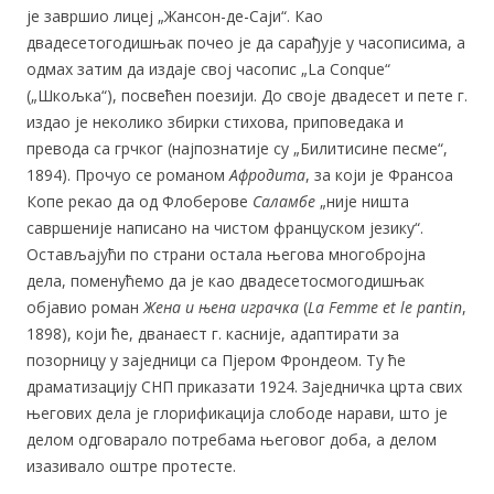
је завршио лицеј „Жансон-де-Саји“. Као
двадесетогодишњак почео је да сарађује у часописима, а
одмах затим да издаје свој часопис „La Conque“
(„Шкољка“), посвећен поезији. До своје двадесет и пете г.
издао је неколико збирки стихова, приповедака и
превода са грчког (најпознатије су „Билитисине песме“,
1894). Прочуо се романом
Афродита
, за који је Франсоа
Копе рекао да од Флоберове
Саламбе
„није ништа
савршеније написано на чистом француском језику“.
Остављајући по страни остала његова многобројна
дела, поменућемо да је као двадесетосмогодишњак
објавио роман
Жена и њена играчка
(
La Femme et le pantin
,
1898), који ће, дванаест г. касније, адаптирати за
позорницу у заједници са Пјером Фрондеом. Ту ће
драматизацију СНП приказати 1924. Заједничка црта свих
његових дела је глорификација слободе нарави, што је
делом одговарало потребама његовог доба, а делом
изазивало оштре протесте.