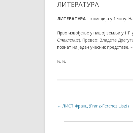
ЛИТЕРАТУРА
ЛИТЕРАТУРА
– комедија у 1 чину. 
Прво извођење у нашој земљи у НП у 
Стакленце
). Превео: Владета Драгу
познат ни један учесник представе. –
В. В.
Post navigation
←
ЛИСТ Франц (Franz-Ferencz Liszt)