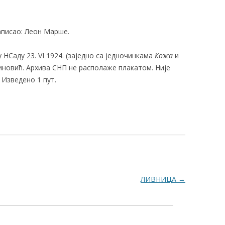
Написао: Леон Марше.
НСаду 23. VI 1924. (заједно са једночинкама
Кожа
и
тиновић. Архива СНП не располаже плакатом. Није
 Изведено 1 пут.
ЛИВНИЦА
→