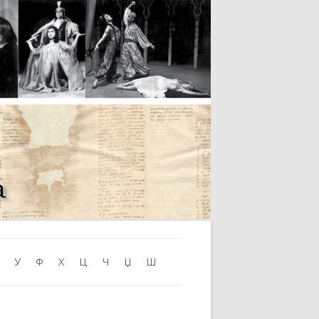
Skip to content
У
Ф
Х
Ц
Ч
Џ
Ш