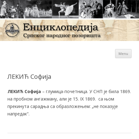
Sk
Енциклопедија Српског
Menu
con
народног позоришта
ЛЕКИЋ Софија
ЛЕКИЋ Софија
– глумица-почетница. У СНП је била 1869.
на пробном ангажману, али је 15. IX 1869. са њом
прекинута сарадња са образложењем: „не показује
напредак“.