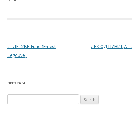
Post navigation
←
ЛЕГУВЕ Ерне (Ernest
ЛЕК ОД ПУНИЦА
→
Legouvé)
ПРЕТРАГА
Search for: