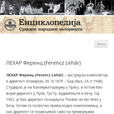
Sk
Енциклопедија Српског
Menu
con
народног позоришта
ЛЕХАР Ференц (Ferencz Lehár)
ЛЕХАР Ференц (Ferencz Lehár)
– аустријски композитор
и диригент (Комаром, 30. IV 1870 – Бад Ишл, 24. X 1948).
Студирао је на Конзерваторијуму у Прагу, а потом био
војни диригент у Пули, Трсту, Будимпешти и Бечу. Од
1902. је био диригент позоришта Theater an der Wien у
Бечу. Затим се посветио превасходно компоновању, а
као диригент се појављивао само на премијерама