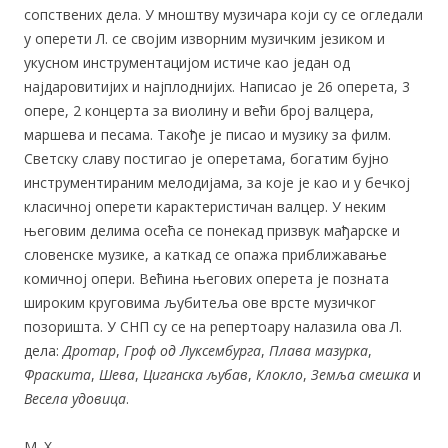
сопствених дела. У мноштву музичара који су се огледали
у оперети Л. се својим изворним музич­ким језиком и
укусном инструментацијом истиче као један од
најдаровитијих и најплоднијих. Написао је 26 оперета, 3
опере, 2 концерта за виолину и већи број валцера,
маршева и песама. Такође је писао и музику за филм.
Светску славу постигао је оперетама, богатим бујно
инструментираним мелодијама, за које је као и у бечкој
класичној оперети карактеристичан валцер. У неким
његовим делима осећа се понекад призвук мађарске и
словенске музике, а каткад се опажа приближавање
комичној опери. Већина његових оперета је позната
широким круговима љубитеља ове врсте музичког
позоришта. У СНП су се на репертоару налазила ова Л.
дела:
Дротар
,
Гроф од Луксембурга
,
Плава
мазурка
,
Фраскита
,
Шева
,
Циганска љубав
,
Клокло
,
Земља смешка
и
Весела
удовица
.
М. Х.