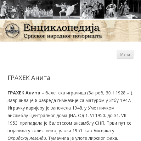
Sk
Енциклопедија Српског
Menu
con
народног позоришта
ГРАХЕК Анита
ГРАХЕК Анита
– балетска играчица (Загреб, 30. I 1928 – ).
Завршила је 8 разреда гимназије са матуром у Згбу 1947.
Играчку каријеру је започела 1948. у Уметничком
ансамблу Централног дома ЈНА. Од 1. VI 1950. до 31. VII
1953. припадала је балетском ансамблу СНП. Први пут се
појавила у солистичкој улози 1951. као Бисерка у
Охридској легенди
. Тумачила је улоге лирског фаха.