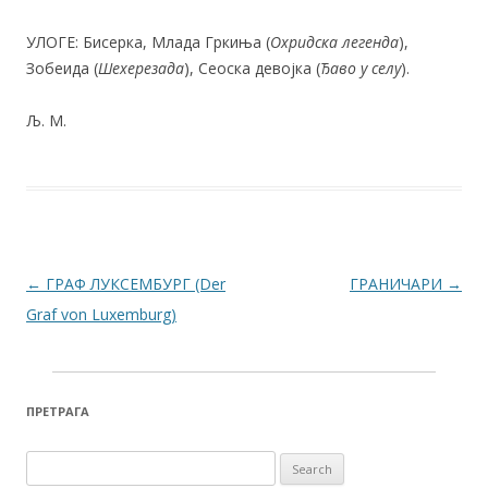
УЛОГЕ: Бисерка, Млада Гркиња (
Охридска легенда
),
Зобеида (
Шехерезада
), Сеоска девојка (
Ђаво у селу
).
Љ. М.
Post navigation
←
ГРАФ ЛУКСЕМБУРГ (Der
ГРАНИЧАРИ
→
Graf von Luxemburg)
ПРЕТРАГА
Search for: