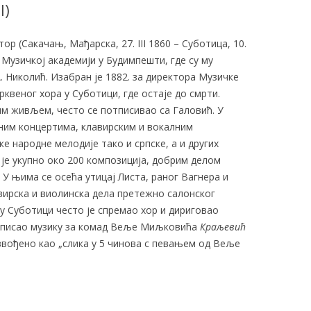
l)
тор (Сакачањ, Мађарска, 27. III 1860 – Суботица, 10.
а Музичкој академији у Будимпешти, где су му
А. Николић. Изабран је 1882. за директора Музичке
рквеног хора у Суботици, где остаје до смрти.
м живљем, често се потписивао са Галовић. У
ним концертима, клавирским и вокалним
е народне мелодије тако и српске, а и других
 је укупно око 200 композиција, добрим делом
 У њима се осећа утицај Листа, раног Вагнера и
авирска и виолинска дела претежно салонског
у Суботици често је спремао хор и дириговао
написао музику за комад Веље Миљковића
Краљевић
извођено као „слика у 5 чинова с певањем од Веље