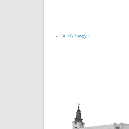
Post navigation
←
ГАЈИЋ Трифун