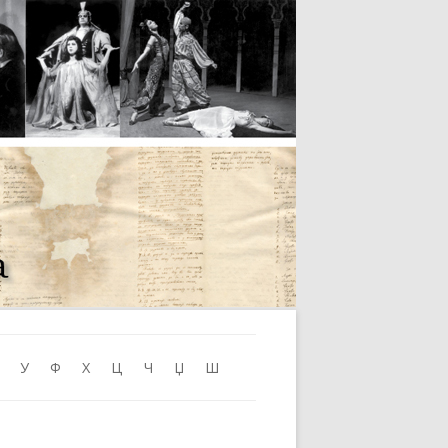
Skip to content
У
Ф
Х
Ц
Ч
Џ
Ш