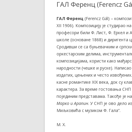
ГАЛ Ференц (Ferencz Gá
ГАЛ Ференц
(Ferencz Gál) – компози
XII 1906). Композицију је студирао н
професори били Ф. Лист, Ф. Еркел и 
школе (основане 1868) и диригента ц
Сродивши се са буњевачким и српски
оркестарским делима, инструментал
композицијама, користи како мађарск
народности (чешке и руске). Написао
издатих, цењених и често извођених.
касне романтике XIX века, док су кл
карактера. За време гостовања СНП 
појединим представама. Такође је 
Марко
и
Арапин
. У СНП је ово дело 
Миљковића с музиком Ф. Гала“.
М. Х.