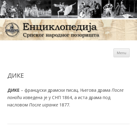
Sk
Енциклопедија Српског
Menu
con
народног позоришта
ДИКЕ
ДИКЕ
– француски драмски писац. Његова драма
После
поноћи
изведена је у СНП 1864, а иста драма под
насловом
После игранке
1877.