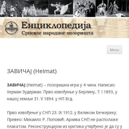
Sk
Енциклопедија Српског
Menu
con
народног позоришта
ЗАВИЧАЈ (Heimat)
ЗАВИЧАЈ
(Heimat) – позоришна игра у 4 чина. Написао:
Херман Зудерман. Прво извођење у Берлину, 7. I 1893, у
нашој земљи 31. V 1894. у НП Бгд.
Прво извођење у СНП 23. IX 1912. у Великом Бечкереку.
Превео: Михаило Р. Поповић. Архива СНП не располаже
плакатом. Реконструкцијом из критика утврђено је да су у