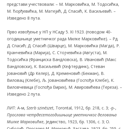
представи учествовали: – М. Марковићка, М. Тодосићка,
М. Ђорђевићка, М. Матејић, Д. Спасић, К. Васиљевић. –
Изведено 8 пута.
Прво извођење у НП у НСаду 5. XI 1923. (поводом 40-
огодишњице уметничког рада Милке Марковићке). – Рд.
Д. Спасић; Д. Спасић (Шварце), М. Марковићка (Магда), Р.
Кранчевићка (Марија), С. Стојчевићка (Августа), М.
Тодосићка (Франциска Вандловска), В. Ивановић (Макс
Вандловски), К. Васиљевић (Хефтердинк), Стеван
Јовановић (Др Келер), Д. Кременовић (Бекман), В.
Виловац (Клебе), Љ. Јовановићева (Госпођа Клебе), К.
Виловчевица (Госпођа Емрих), М. Авировићева (Тереза). –
Изведено 2 пута.
ЛИТ: А-м,
Szerb szinészet
, Torontal, 1912, бр. 218, с. 3; -р-,
Прослава
четрдесетогодишњице уметничког деловања
Милке Марковићке
, Јединство, 1923, бр. 1306, с. 3; О.
Суботић,
Прослава М. Марковић
, Застава, 1923, бр. 255, с.