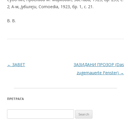
2; А-м,
Јубилеји
, Comoedia, 1923, бр. 1, с. 21.
В. В.
Post navigation
←
ЗАВЕТ
ЗАЗИДАНИ ПРОЗОР (Das
zugemauerte Fenster)
→
ПРЕТРАГА
Search for: