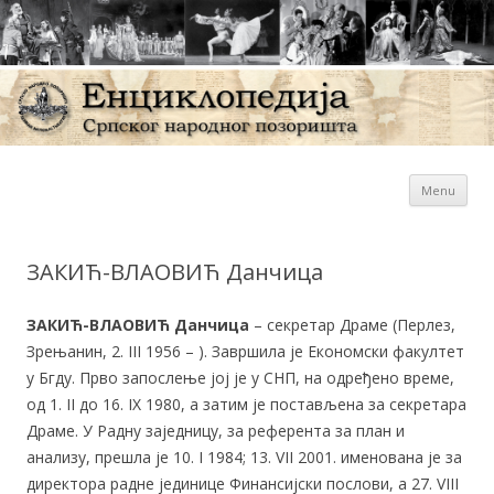
Sk
Енциклопедија Српског
Menu
con
народног позоришта
ЗАКИЋ-ВЛАОВИЋ Данчица
ЗАКИЋ-ВЛАОВИЋ Данчица
– секретар Драме (Перлез,
Зрењанин, 2. III 1956 – ). Завршила је Економски факултет
у Бгду. Прво запослење јој је у СНП, на одређено време,
од 1. II до 16. IX 1980, а затим је постављена за секретара
Драме. У Радну заједницу, за референта за план и
анализу, прешла је 10. I 1984; 13. VII 2001. именована је за
директора радне јединице Финансијски послови, а 27. VIII