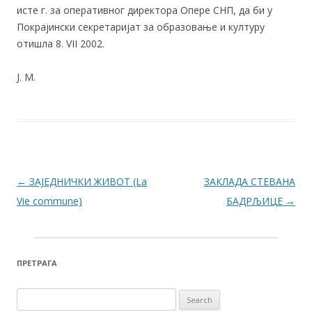
исте г. за оперативног директора Опере СНП, да би у
Покрајински секретаријат за образовање и културу
отишла 8. VII 2002.
Ј. М.
Post navigation
←
ЗАЈЕДНИЧКИ ЖИВОТ (La
ЗАКЛАДА СТЕВАНА
Vie commune)
БАДРЉИЦЕ
→
ПРЕТРАГА
Search for: