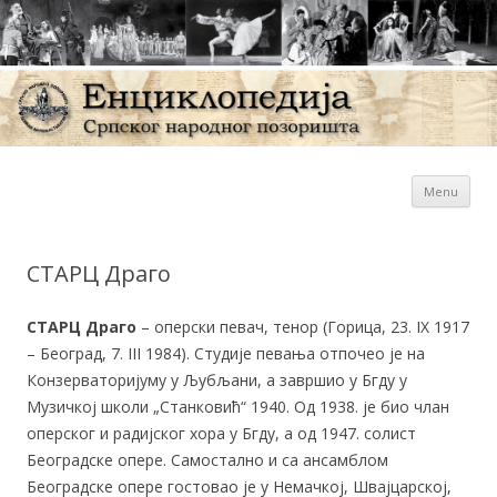
Sk
Енциклопедија Српског
Menu
con
народног позоришта
СТАРЦ Драго
СТАРЦ Драго
– оперски певач, тенор (Горица, 23. IX 1917
– Београд, 7. III 1984). Студије певања отпочео је на
Конзерваторијуму у Љубљани, а завршио у Бгду у
Музичкој школи „Станковић“ 1940. Од 1938. је био члан
оперског и радијског хора у Бгду, а од 1947. солист
Београдске опере. Самостално и са ансамблом
Београдске опере гостовао је у Немачкој, Швајцарској,