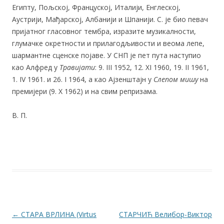
Египту, Пољској, Француској, Италији, Енглеској,
Аустрији, Мађарској, Албанији и Шпанији. С. је био певач
пријатног гласовног тембра, изразите музикалности,
глумачке окретности и прилагодљивости и веома лепе,
шармантне сценске појаве. У СНП је пет пута наступио
као Алфред у
Травијати
: 9. III 1952, 12. XI 1960, 19. II 1961,
1. IV 1961. и 26. I 1964, а као Ајзенштајн у
Слепом мишу
на
премијери (9. X 1962) и на свим репризама.
В. П.
Post navigation
←
СТАРА ВРЛИНА (Virtus
СТАРЧИЋ Велибор-Виктор