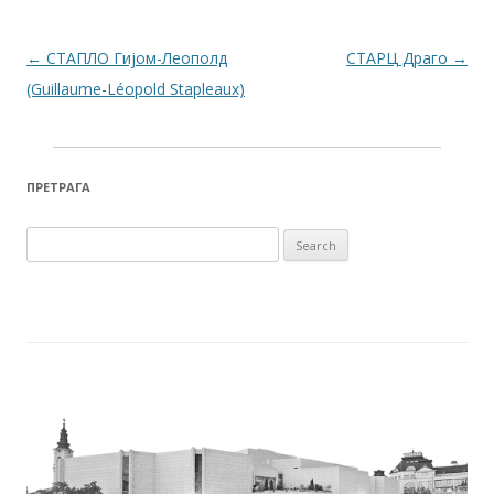
Post navigation
←
СТАПЛО Гијом-Леополд
СТАРЦ Драго
→
(Guillaume-Léopold Stapleaux)
ПРЕТРАГА
Search for: