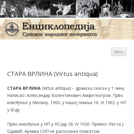
Sk
Енциклопедија Српског
Menu
con
народног позоришта
СТАРА ВРЛИНА (Virtus antiqua)
СТАРА ВРЛИНА
(Virtus antiqua) – драмска скаска у 1 чину.
Написао: Александар Валентинович Амфитеатров. Прво
извођење у Милану, 1900, у нашој земљи 16. VI 1902. у НП
у Бгду.
Прво извођење у НП у НСаду 26. IV 1920. Превео: Риста Ј.
Одавић. Архива СНП не располаже плакатом.