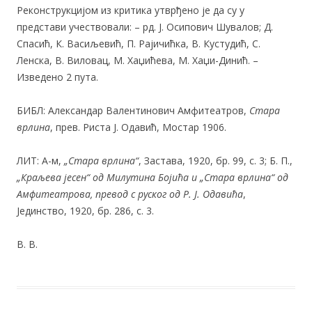
Реконструкцијом из критика утврђено је да су у
представи учествовали: – рд. Ј. Осипович Шувалов; Д.
Спасић, К. Васиљевић, П. Рајичићка, В. Кустудић, С.
Ленска, В. Виловац, М. Хаџићева, М. Хаџи-Динић. –
Изведено 2 пута.
БИБЛ: Александар Валентинович Амфитеатров,
Стара
врлина
, прев. Риста Ј. Одавић, Мостар 1906.
ЛИТ: А-м,
„Стара врлина“
, Застава, 1920, бр. 99, с. 3; Б. П.,
„Краљева јесен“ од Милутина Бојића и „Стара врлина“ од
Амфитеатрова, превод с руског од Р. Ј
. Одавића
,
Јединство, 1920, бр. 286, с. 3.
В. В.