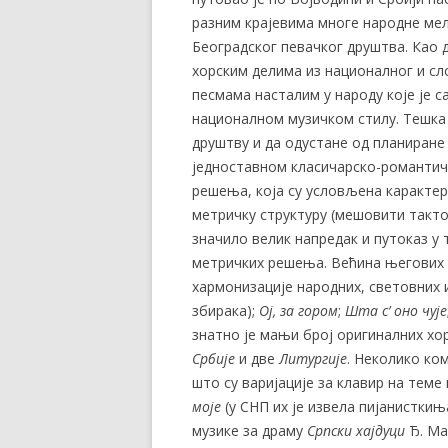
разним крајевима многе народне мело
Београдског певачког друштва. Као
хорским делима из националног и сл
песмама насталим у народу које је 
националном музичком стилу. Тешка 
друштву и да одустане од планиране 
једноставном класичарско-романтич
решења, која су условљена карактер
метричку структуру (мешовити тактов
значило велик напредак и путоказ у
метричких решења. Већина његових в
хармонизације народних, световних 
збирака);
Ој, за гором
;
Шта с’ оно
чу
је
знатно је мањи број оригиналних хо
Србије
и две
Литургије
. Неколико ко
што су варијације за клавир на тем
моје
(у СНП их је извела пијанисткињ
музике за драму
Срп
ски хајдуци
Ђ. Ма