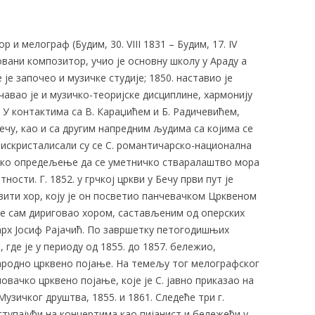
 и мелограф (Будим, 30. VIII 1831 – Будим, 17. IV
вани композитор, учио је основну школу у Араду а
је започео и музичке студије; 1850. наставио је
чавао је и музичко-теоријске дисциплине, хармонију
. У контактима са В. Караџићем и Б. Радичевићем,
Бечу, као и са другим напредним људима са којима се
, искристалисали су се С. романтичарско-национална
тско опредељење да се уметничко стваралаштво мора
сти. Г. 1852. у грчкој цркви у Бечу први пут је
ити хор, коју је он посветио панчевачком Црквеном
је сам дириговао хором, састављеним од оперских
јарх Јосиф Рајачић. По завршетку петогодишњих
 где је у периоду од 1855. до 1857. бележио,
ародно црквено појање. На темељу тог мелографског
вачко црквено појање, које је С. јавно приказао на
узичког друштва, 1855. и 1861. Следеће три г.
ступајући на концертима као пијанист и бележећи у