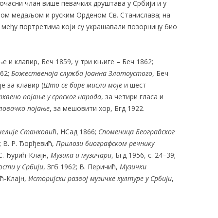
очасни члан више певачких друштава у Србији и у
тном медаљом и руским Орденом Св. Станислава; на
 међу портретима који су украшавали позорницу био
ње и клавир, Беч 1859, у три књиге – Беч 1862;
962;
Божественаја служба Јоанна Златоустого
, Беч
је за клавир (
Што се боре мисли моје
и шест
квено појање у српског народа
, за четири гласа и
ловачко појање
, за мешовити хор, Бгд 1922.
нелије Станковић
, НСад 1866;
Споменица Београдског
9; В. Р. Ђорђевић,
Прилози биографском речнику
 С. Ђурић-Клајн,
Музика и музичари
, Бгд 1956, с. 24–39;
ости у Србији
, Згб 1962; В. Перичић,
Музички
ић-Клајн,
Историјски развој музичке културе у Србији
,