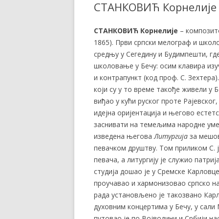
СТАНКОВИЋ Корнелије
СТАНКОВИЋ Корнелије
– композитор
1865). Први српски мелограф и школо
средњу у Сегедину и Будимпешти, где 
школовање у Бечу: осим клавира изу
и контрапункт (код проф. С. Зехтера)
који су у то време такође живели у 
виђао у кући руског проте Рајевског
идејна оријентација и његово есте
заснивати на темељима народне уметно
изведена његова
Литургија
за мешов
певачком друштву. Том приликом С. 
певача, а литургију је служио патри
студија дошао је у Сремске Карловце,
проучавао и хармонизовао српско н
рада установљено је такозвано Карло
духовним концертима у Бечу, у сали М
путовао је по Војводини и Србији на