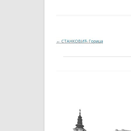
Post navigation
←
СТАНКОВИЋ Горица