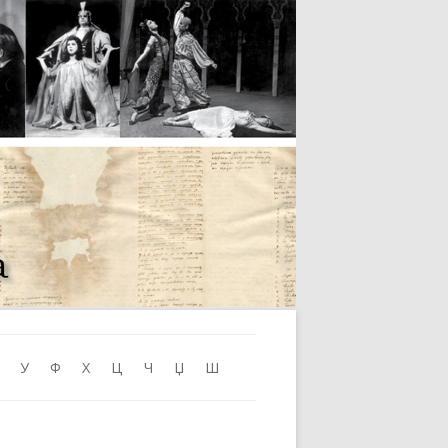
Skip to content
У
Ф
Х
Ц
Ч
Џ
Ш