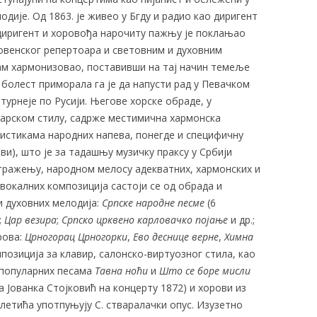
дије. Од 1863. је живео у Бгду и радио као диригент
 диригент и хоровођа нарочиту пажњу је поклањао
овенског репертоара и световним и духовним
сам хармонизовао, поставивши на тај начин темеље
болест приморала га је да напусти рад у Певачком
турнеје по Русији. Његове хорске об­раде, у
арском стилу, садрже местимична хармонска
истикама народних напева, понегде и специфичну
и), што је за тадашњу музичку праксу у Србији
 тражењу, народном мелосу адекватних, хармонских и
окалних композиција састоји се од обрада и
и духовних мелодија:
Српске народне песме
(6
;
Цар везира
;
Српско црквено карловачко појање
и др.;
рова:
Црногорац Црногорки
,
Ево деснице верне
,
Химна
мпозиција за клавир, салонско-виртуозног стила, као
е популарних песама
Тавна ноћи
и
Што се боре мисли
а Јованка Стојковић на концерту 1872) и хорови из
летића употпуњују С. стваралачки опус. Изузетно