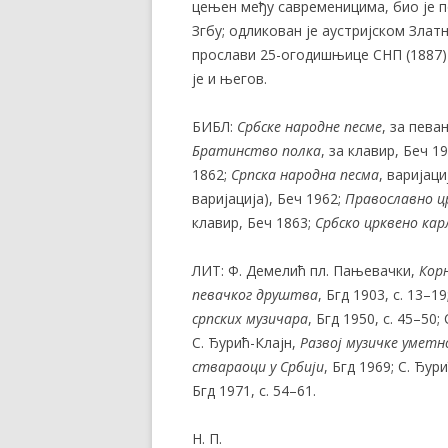
цењен међу савременицима, био је п
Згбу; одликован је аустријском Зла
прослави 25-огодишњице СНП (1887)
је и његов.
БИБЛ:
Србске народне песме
, за пева
Братинство полка
, за клавир, Беч 1
1862;
Срп
ска народна песма
, варијаци
варијација), Беч 1962;
Православно цр
клавир, Беч 1863;
Србско црквено кар
ЛИТ: Ф. Демелић пл. Пањевачки,
Кор
певачког друштва
, Бгд 1903, с. 13–1
српских музичара
, Бгд 1950, с. 45–50;
С. Ђурић-Клајн,
Развој музичке уметн
ствараоци у Србији
, Бгд 1969; С. Ђур
Бгд 1971, с. 54–61.
Н. П.