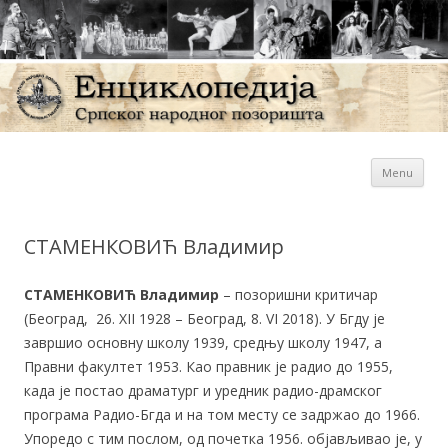
Sk
Енциклопедија Српског
Menu
con
народног позоришта
СТАМЕНКОВИЋ Владимир
СТАМЕНКОВИЋ
Владимир
– позоришни критичар
(Београд, 26. XII 1928 – Београд, 8. VI 2018). У Бгду је
завршио основну школу 1939, средњу школу 1947, а
Правни факултет 1953. Као правник је радио до 1955,
када је постао драматург и уредник радио-драмског
програма Радио-Бгда и на том месту се задржао до 1966.
Упоредо с тим послом, од почетка 1956. објављивао је, у