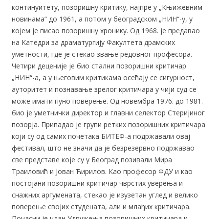
континуитету, позоришну критику, најпре у „Књижевним
новинама“ до 1961, а потом у београдском „НИН“-у, у
којем је писао позоришну хронику. Од 1968. је предавао
на Катедри за драматургију Факултета драмских
уметности, где је стекао звање редовног професора.
Четири деценије је био стални позоришни критичар
„НИН“-а, а у његовим критикама осећају се сигурност,
ауторитет и познавање зрелог критичара у чији суд се
може имати пуно поверење. Од новембра 1976. до 1981.
био је уметнички директор и главни селектор Стеријиног
позорја. Припадао је групи ретких позоришних критичара
који су од самих почетака БИТЕФ-а подржавали овај
фестивал, што не значи да је безрезервно подржавао
све представе које су у Београд позивали Мира
Траиловић и Јован Ћирилов. Као професор ФДУ и као
постојани позоришни критичар чврстих уверења и
снажних аргумената, стекао је изузетан углед и велико
поверење својих студената, али и млађих критичара.
Почасни је члан Удружења позоришних критичара и