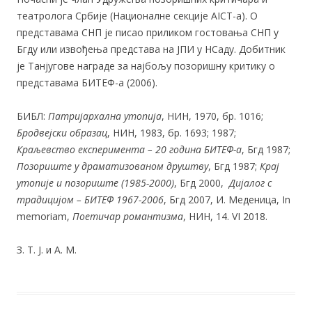
театролога Србије (Националне секције AICT-а). О
представама СНП је писао приликом гостовања СНП у
Бгду или извођења представа на ЈПИ у НСаду. Добитник
је Танјугове награде за најбољу позоришну критику о
представама БИТЕФ-а (2006).
БИБЛ:
Патријархална утопија
, НИН, 1970, бр. 1016;
Бродвејски образац
, НИН, 1983, бр. 1693; 1987;
Краљевство експеримента – 20 година БИТЕФ-а
, Бгд 1987;
Позориште у драматизованом друштву
, Бгд 1987;
Крај
утопије и позориште (1985-2000)
, Бгд 2000,
Дијалог с
традицијом – БИТЕФ 1967-2006
, Бгд 2007, И. Меденица, In
memoriam,
Поетичар романтизма
, НИН, 14. VI 2018.
З. Т. Ј. и А. М.