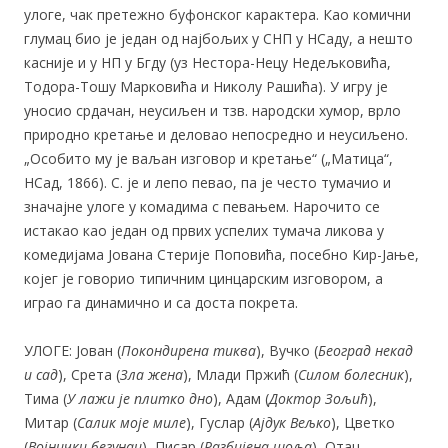
улоге, чак претежно буфонског карактера. Као комични
глумац био је један од најбољих у СНП у НСаду, а нешто
касније и у НП у Бгду (уз Нестора-Нецу Недељковића,
Тодора-Тошу Марковића и Николу Рашића). У игру је
уносио срдачан, неусиљен и тзв. народски хумор, врло
природно кретање и деловао непосредно и неусиљено.
„Особито му је ваљан изговор и кретање“ („Матица“,
НСад, 1866). С. је и лепо певао, па је често тумачио и
значајне улоге у комадима с певањем. Нарочито се
истакао као један од првих успелих тумача ликова у
комедијама Јована Стерије Поповића, посебно Кир-Јање,
којег је говорио типичним цинцарским изговором, а
играо га динамично и са доста покрета.
УЛОГЕ: Јован (
Покондирена тиква
), Вучко (
Београд некад
и сад
), Срета (
Зла жена
), Млади Пржић (
Силом болесник
),
Тима (
У лажи је плитко дно
), Адам (
Доктор Зољић
),
Митар (
Салик моје миле
), Гуслар (
Ајдук Вељко
), Цветко
(
Војнички бегунац
), Писар (
Разбијена шоља
), Отац