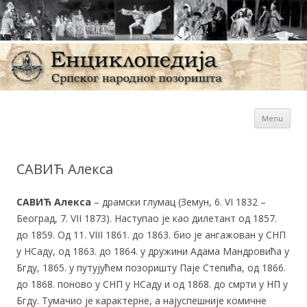
Sk
Енциклопедија Српског
Menu
con
народног позоришта
САВИЋ Алекса
САВИЋ Алекса
– драмски глумац (Земун, 6. VI 1832 –
Београд, 7. VII 1873). Наступао је као дилетант од 1857.
до 1859. Од 11. VIII 1861. до 1863. био је ангажован у СНП
у НСаду, од 1863. до 1864. у дружини Адама Мандровића у
Бгду, 1865. у путујућем позоришту Паје Степића, од 1866.
до 1868. поново у СНП у НСаду и од 1868. до смрти у НП у
Бгду. Тумачио је карактерне, а најуспешније комичне