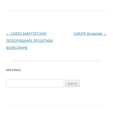
Post navigation
←
САВЕЗ АМАТЕРСКИХ
САВИЋ Божидар
→
ПОЗОРИШНИХ ДРУШТАВА
ВОЈВОДИНЕ
ПРЕТРАГА
Search for: