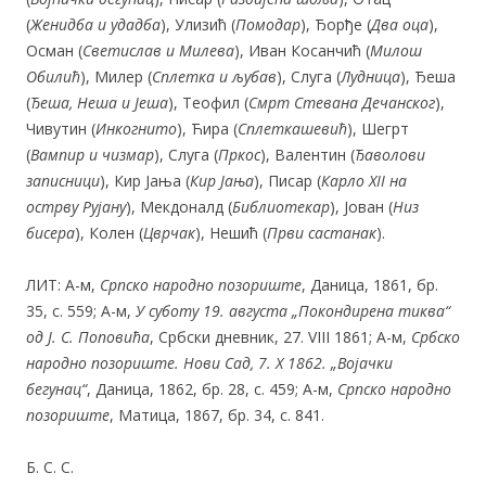
(
Женидба и удадба
), Улизић (
Помодар
), Ђорђе (
Два оца
),
Осман (
Светислав и Милева
), Иван Косанчић (
Милош
Обилић
), Милер (
Сплетка и љубав
), Слуга (
Лудница
), Ђеша
(
Ђеша, Неша и Јеша
), Теофил (
Смрт Стевана Дечанског
),
Чивутин (
Инкогнито
), Ћира (
Сплеткашевић
), Шегрт
(
Вампир и чизмар
), Слуга (
Пркос
), Валентин (
Ђаволови
записници
), Кир Јања (
Кир Јања
), Писар (
Карло XII на
острву Рујану
), Мекдоналд (
Библиотекар
), Јован (
Низ
бисера
), Колен (
Цврчак
), Нешић (
Први састанак
).
ЛИТ: А-м,
Српско народно позори
ш
те
, Даница, 1861, бр.
35, с. 559; А-м,
У суботу 19. августа „Покондирена тиква“
од Ј. С. Поповића
, Србски дневник, 27. VIII 1861; А-м,
Србско
народно позориште. Нови Сад,
7. X
1862. „Војачки
бегунац“
, Даница, 1862, бр. 28, с. 459; А-м,
Српско народно
позориште
, Матица, 1867, бр. 34, с. 841.
Б. С. С.