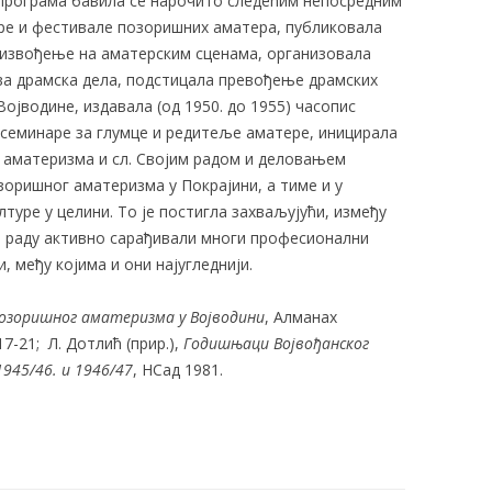
 програма бавила се нарочито следећим непосредним
тре и фестивале позоришних аматера, публиковала
 извођење на аматерским сценама, организовала
ва драмска дела, подстицала превођење драмских
Војводине, издавала (од 1950. до 1955) часопис
 семинаре за глумце и редитеље аматере, иницирала
аматеризма и сл. Својим радом и деловањем
озоришног аматеризма у Покрајини, а тиме и у
туре у целини. То је постигла захваљујући, између
м раду активно сарађивали многи професионални
, међу којима и они најугледнији.
озоришног аматеризма у Војводини
, Алманах
7-21; Л. Дотлић (прир.),
Годишњаци Војвођанског
1945/46. и 1946/47
, НСад 1981.