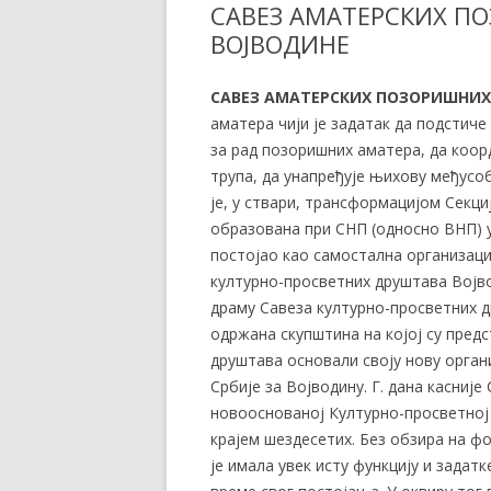
САВЕЗ АМАТЕРСКИХ П
ВОЈВОДИНЕ
САВЕЗ АМАТЕРСКИХ ПОЗОРИШНИХ
аматера чији је задатак да подстич
за рад позоришних аматера, да коо
трупа, да унапређује њихову међусоб
је, у ствари, трансформацијом Секци
образована при СНП (односно ВНП) у Н
постојао као самостална организациј
културно-просветних друштава Војво
драму Савеза културно-просветних др
одржана скупштина на којој су пред
друштава основали своју нову орган
Србије за Војводину. Г. дана касније
новооснованој Културно-просветној 
крајем шездесетих. Без обзира на ф
је имала увек исту функцију и задат