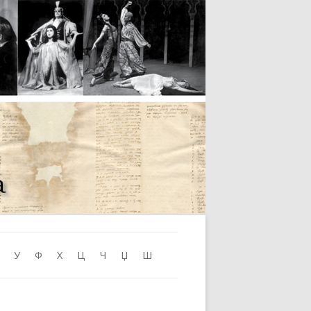
Skip to content
У
Ф
Х
Ц
Ч
Џ
Ш