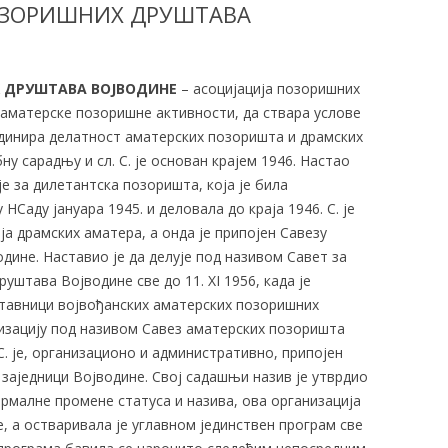
ОЗОРИШНИХ ДРУШТАВА
 ДРУШТАВА ВОЈВОДИНЕ
– асоцијација позоришних
е аматерске позоришне активности, да ствара услове
рдинира делатност аматерских позоришта и драмских
ну сарадњу и сл. С. је основан крајем 1946. Настао
је за дилетантска позоришта, која је била
Саду јануара 1945. и деловала до краја 1946. С. је
а драмских аматера, а онда је припојен Савезу
дине. Наставио је да делује под називом Савет за
уштава Војводине све до 11. XI 1956, када је
ставници војвођанских аматерских позоришних
изацију под називом Савез аматерских позоришта
 С. је, организационо и административно, припојен
заједници Војводине. Свој садашњи назив је утврдио
ормалне промене статуса и назива, ова организација
ке, а остваривала је углавном јединствен програм све