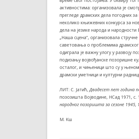
време свог постојања. У оквиру тог
активностима: организовала је смо
прегледе драмских дела погодних за
неколико књижевних конкурса за но
дела на језике народа и народности 
„Наша сцена“, организовала стручне
саветовања о проблемима драмског 
одиграла је важну улогу у развоју п
подизању војвођанске позоришне кул
осталог, и чињеници што су у њено
драмски уметници и културни радници
ЛИТ: С. Јатић,
Двадесет пет година п
позозишта Војводине, НСад 1971, с. 1
народног позоришта за сезоне 1945, 
М. Кш