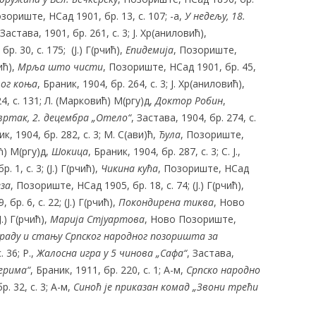
озориште, НСад 1901, бр. 13, с. 107; -а,
У недељу, 18.
 Застава, 1901, бр. 261, с. 3; Ј. Хр(аниловић),
р. 30, с. 175; (Ј.) Г(рчић),
Епидемија
, Позориште,
ић),
Мрља што чисти
, Позориште, НСад 1901, бр. 45,
лог коња
, Браник, 1904, бр. 264, с. 3; Ј. Хр(аниловић),
4, с. 131; Л. (Марковић) М(ргу)д,
Доктор Робин
,
вртак, 2. децембра „Отело“
, Застава, 1904, бр. 274, с.
ик, 1904, бр. 282, с. 3; М. С(ави)ћ,
Ђула
, Позориште,
ћ) М(ргу)д,
Шокица
, Браник, 1904, бр. 287, с. 3; С. Ј.,
 1, с. 3; (Ј.) Г(рчић),
Чикина кућа
, Позориште, НСад
за
, Позориште, НСад 1905, бр. 18, с. 74; (Ј.) Г(рчић),
бр. 6, с. 22; (Ј.) Г(рчић),
Покондирена тиква
, Ново
.) Г(рчић),
Марија Стјуартова
, Ново Позориште,
раду
и стању Српског народног позоришта за
. 36; Р.,
Жалосна игра у 5 чинова „Сафа“
, Застава,
ерима“
, Браник, 1911, бр. 220, с. 1; А-м,
Српско народно
р. 32, с. 3; А-м,
Синоћ је приказан комад „Звони
трећи