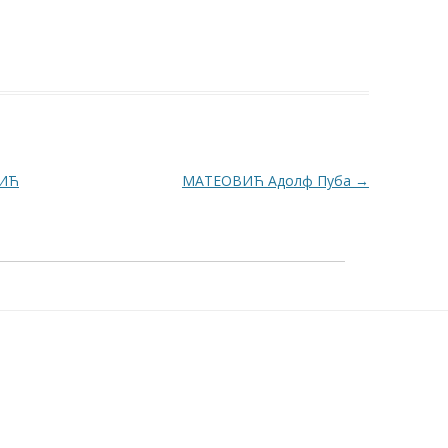
ИЋ
МАТЕОВИЋ Адолф Пуба
→