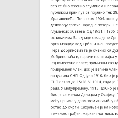
већ се био оженио глумицом и пева
публиком први пут се појавио тек 28. 
Драгашевића. Почетком 1904. нови уп
деловођу српске народне позоришне
глумачких обавеза. Од 18/31. I 1906. 
оснивачима Заједнице омладине Срп
организације код Срба, и њен предсе
Пера Добриновић га је сменио са ду
Добриновића и, нарочито, штрајка у
једномесечне плате; примивши казну 
привремени члан, док је већина члан
напустила СНП. Од јула 1910. био је 
СНП остао до 15/28. VI 1914, када ј
ради. У међувремену, 1913, добио је
био је са женом Даницом у Осијеку. 
међу првима у драмском ансамблу о
остао до смрти. Сахрањен је на нов
темељно грађен, маркантног лика, н