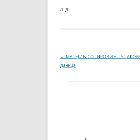
Л. Д.
Post navigation
←
МАТЕЈИЋ-СОТИРОВИЋ-ТУЦАКОВ
Даница