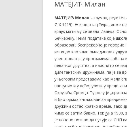
МАТЕЈИЋ Милан
МАТЕЈИЋ Милан
– глумац, редитељ и
7. X 1919). Његов отац Ђура, инжењ
крају; мати му се звала Иванка. Осн
Бечкереку. Нема података које школе 
образован; беспрекорно је говорио н
истицао као члан омладинских удру
учествовао је у програмима забава 
певачког друштва, а нарочито се из
дилетантским дружинама, па је за в
у његовим представама као мали епиз
наступио и у већој улози у представ
Округића Сремца. Ту ролу је „прика
и био одмах ангажован за привремено
дружини остао кратко време, тако д
чиме се затим бавио. Тек јуна 1900,
је поново позвао да путује са СНП 
својству бити званично потврђен тек 