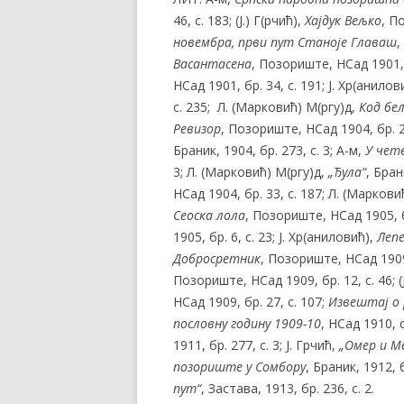
46, с. 183; (Ј.) Г(рчић),
Хајдук Вељко
, П
новембра, први пут Станоје Главаш
,
Васантасена
, Позориште, НСад 1901, б
НСад 1901, бр. 34, с. 191; Ј. Хр(анилов
с. 235; Л. (Марковић) М(ргу)д,
Код бе
Ревизор
, Позориште, НСад 1904, бр. 2
Браник, 1904, бр. 273, с. 3; А-м,
У чет
3; Л. (Марковић) М(ргу)д,
„Ђула“
, Бран
НСад 1904, бр. 33, с. 187; Л. (Маркови
Сеоска лола
, Позориште, НСад 1905, бр.
1905, бр. 6, с. 23; Ј. Хр(аниловић),
Лепе
Добросретник
, Позориште, НСад 1909, 
Позориште, НСад 1909, бр. 12, с. 46; (Ј
НСад 1909, бр. 27, с. 107;
Извештај о 
пословну годину 1909-10
, НСад 1910, с
1911, бр. 277, с. 3; Ј. Грчић,
„Омер и М
позориште
у Сомбору
, Браник, 1912, б
пут“
, Застава, 1913, бр. 236, с. 2.