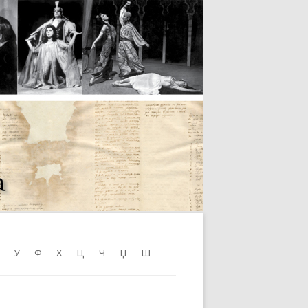
Skip to content
У
Ф
Х
Ц
Ч
Џ
Ш