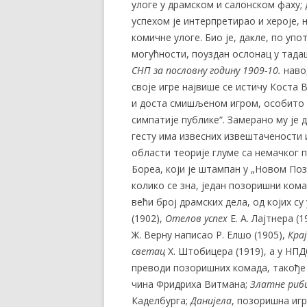
улоге у драмском и салонском фаху; 
успехом је интерпретирао и хероје,
комичне улоге. Био је, дакле, по уп
могућности, поуздан ослонац у тад
СНП за пословну годину 1909-10.
навод
своје игре највише се истичу Кост
и доста смишљеном игром, особито у
симпатије публике“. Замерано му је 
гесту има извесних извештачености и 
области теорије глуме са немачког 
Бореа, који је штампан у „Новом Позор
колико се зна, један позоришни ком
већи број драмских дела, од којих с
(1902),
Отелов успех
Е. А. Лајтнера (1
Ж. Верну написао Р. Елшо (1905),
Кра
светац
Х. Штобицера (1919), а у НП
преводи позоришних комада, такође
чина Фридриха Витмана;
Златне риб
Каделбурга;
Данијела
, позоришна иг