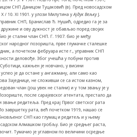
чицом СНП Даницом Туцаковић (в). Пред новосадском
X / 10. XI 1901. у улози Милутина у
Ајдук Вељку
Ј.
равник СНП, Бранислав Ђ. Нушић, одредио га је за
 дружине и ову дужност је обављао поред својих
био је стални члан СНП. Г. 1907. био је међу
ског народног позоришта, прве глумачке сталешке
дник, а почетком фебруара исте г., управник СНП
жности деловође. Због учешћа у побуни против
 Суботици, кажњен је новчано, у висини
успео је да остане у ангажману, али само као
ова Заједнице, не сложивши се са истом казном,
редован члан (још увек не стални) и у том звању је у
е Позориште, после сарајевског атентата, престало да
 и звање редитеља. Пред крај Првог светског рата
По завршетку рата, већ почетком 1919, нашао се
бновљеног СНП као глумац и редитељ и у њему
осадском Алмашком гробљу. Био је средњег раста,
аочит. Тумачио је углавном по величини осредње