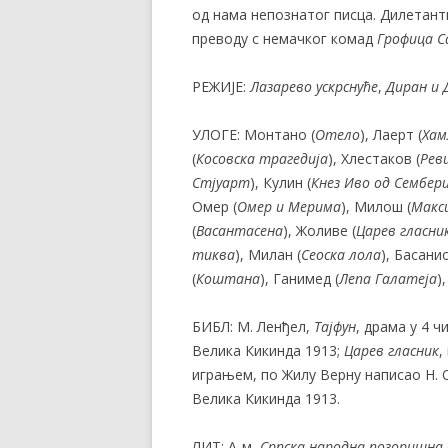
од нама непознатог писца. Дилетант
преводу с немачког комад
Грофица С
РЕЖИЈЕ:
Лазарево ускрснуће
,
Диран и 
УЛОГЕ: Монтано (
Отело
), Лаерт (
Хам
(
Косовска трагедија
), Хлестаков (
Рев
Стјуарт
), Кулин (
Кнез Иво од Сембери
Омер (
Омер и Мерима
), Милош (
Макс
(
Васантасена
), Жоливе (
Царев
гласни
тиква
), Милан (
Сеоска лола
), Басанио
(
Коштана
), Ганимед (
Лепа Галатеја
)
БИБЛ: М. Ленђел,
Тајфун
, драма у 4 
Велика Кикинда 1913;
Царев гласник
,
играњем, по Жилу Верну написао Н. О
Велика Кикинда 1913.
ЛИТ: А-м,
Српска народна позоришна 