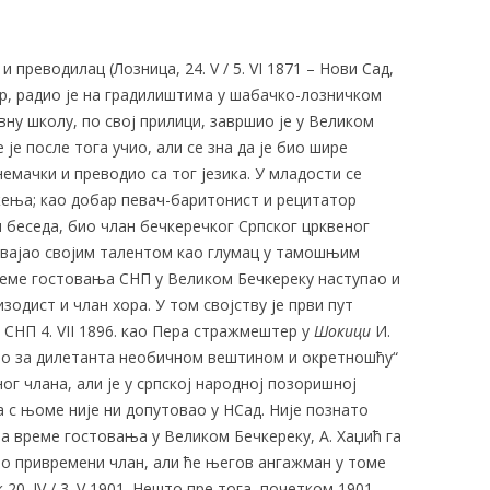
 преводилац (Лозница, 24. V / 5. VI 1871 – Нови Сад,
ер, радио је на градилиштима у шабачко-лозничком
овну школу, по свој прилици, завршио је у Великом
је после тога учио, али се зна да је био шире
емачки и преводио са тог језика. У младости се
жења; као добар певач-баритонист и рецитатор
и беседа, био члан бечкеречког Српског црквеног
двајао својим талентом као глумац у тамошњим
реме гостовања СНП у Великом Бечкереку наступао и
одист и члан хора. У том својству је први пут
и СНП 4. VII 1896. као Пера стражмештер у
Шокици
И.
зао за дилетанта необичном вештином и окретношћу“
г члана, али је у српској народној позоришној
а с њоме није ни допутовао у НСад. Није познато
 за време гостовања у Великом Бечкереку, А. Хаџић га
као привремени члан, али ће његов ангажман у томе
20. IV / 3. V 1901. Нешто пре тога, почетком 1901,