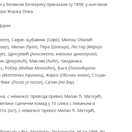
и у Великом Бечкереку приказали су 1898. у његовом
ара
Жоржа Онеа.
Диран
.
лет
), Сафин љубавник (
Сафа
), Милош Обилић
изор
), Милан (
Ђула
), Пера (
Шокица
), Лестер (
Марија
је
), Црнојевић (
Јелисавета, кнегиња црногорска
),
им
Црнојевић
), Максим (
Ђидо
), Чанданака
к
), Робер (
Мадам Монгоден
), Васа (
Покондирена
 (
Млетачки трговац
), Жарко (
Обичан човек
), Стојан
, Финг (
Посао је посао
), Сатин (
На дну
).
чина, с немачког превода превео Милан Ђ. Матејић,
 велики сценични комад у 10 слика с певањем и
то (sic!), с немачког превео Милан Ђ. Матејић,
дружина у Вел. Бечкереку
, Позориште, НСад 1896, бр.