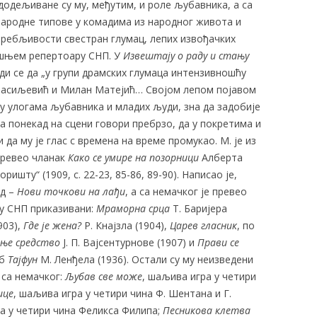
додељиване су му, међутим, и роле љубавника, а са
 народне типове у комадима из народног живота и
отребљивости свестран глумац, лепих извођачких
ашњем репертоару СНП. У
Извештају о
раду и стању
и се да „у групи драмских глумаца интензивношћу
а Васиљевић и Милан Матејић… Својом лепом појавом
 улогама љубавника и младих људи, зна да задобије
да понекад на сцени говори пребрзо, да у покретима и
да му је глас с времена на време промукао. М. је из
превео чланак
Како се умире на
позорници
Алберта
ишту“ (1909, с. 22-23, 85-86, 89-90). Написао је,
ад –
Нови
точкови на лађи
, а са немачког је превео
у у СНП приказивани:
Мраморна срца
Т. Баријера
903),
Где је жена?
Р. Кнајзла (1904),
Царев гласник
, по
јње средство
Ј. П. Вајсентурнове (1907) и
Прави се
Дб
Тајфун
М. Ленђела (1936). Остали су му неизведени
 са немачког:
Љубав све
може
, шаљива игра у четири
ице
, шаљива игра у четири чина Ф. Шентана и Г.
ра у четири чина Феликса Филипа;
Песникова клетва