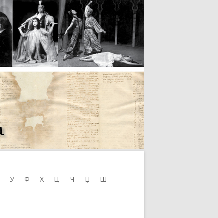
Skip to content
У
Ф
Х
Ц
Ч
Џ
Ш