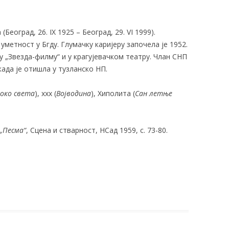
(Београд, 26. IX 1925 –
Београд, 29. VI 1999
).
уметност у Бгду. Глумачку каријеру започела је 1952.
 у „Звезда-филму“ и у крагујевачком театру. Члан СНП
, када је отишла у тузланско НП.
око света
), xxx (
Војводина
), Хиполита (
Сан летње
 „Песма“
, Сцена и стварност, НСад 1959, с. 73-80.