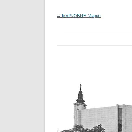
Post navigation
←
МАРКОВИЋ Мирко