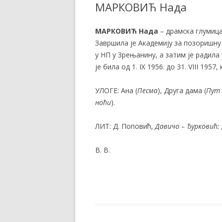
МАРКОВИЋ Нада
МАРКОВИЋ Нада
– драмска глумица 
Завршила је Академију за позоришну 
у НП у Зрењанину, а затим је радила
је била од 1. IX 1956. до 31. VIII 1957
УЛОГЕ: Ана (
Песма
), Друга дама (
Пут 
ноћи
).
ЛИТ: Д. Поповић,
Давичо – Ђурковић:
В. В.