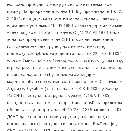
њој рано пробудило жељу да се посвети глумачком
позиву. За привременог члана НП Бгд примљена је 10/22.
XI 1881. и тада је, као почетница, наступала углавном у
епизодним улогама; 3/15. IV 1883. отказан јој је ангажман
у београдском НП због штедње. Од 15/27. VII 1883. била
је најпре привремени члан СНП; после вишемесечног
гостовања његове трупе у другим местима, пред
новосадском публиком је дебитовала тек 22. I / 3. II 1884.
улогом Смиљанићке у
Сеоској лоли
, а затим, у дугом низу,
играла је мање и сасвим мале улоге, али се истовремено
истицала даровитошћу, великом амбицијом,
марљивошћу и својом импозантном појавом. Са глумцем
Андријом Лукићем (в) венчала се 16/28. II 1884. у Вршцу.
Из СНП је иступила, заједно с мужем, 1/13. VII 1885,
незадовољна платом која јој је била понуђена приликом
обнављања уговора, али већ 15/27. I 1886. молила је ПО
ДСНП да је поново прими у дружину изјавивши да је
погрешила што је иступила из ангажмана. Враћена је у
СНП тек 1/13. XII 1887, читаву сезону после повратка