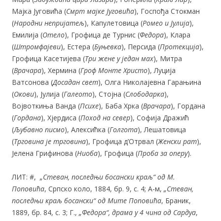
Мајка Југовића (
Смрт мајке Југовића
), Госпођа Стокман
(
Народни непријатељ
), Капулетовица (
Ромео и Јулија
),
Емилија (
Отело
), Грофица де Турнис (
Федора
), Клара
(
Штромфајеви
), Естера (
Буњевка
), Персида (
Протекција
),
Грофица Касетијева (
Три жене у
један мах
), Митра
(
Врачара
), Хермина (
Гроф Монте Христо
), Луција
Ватсонова (
Досадан свет
), Олга Николајевна Гарањина
(
Окови
), Јулија (
Галеото
), Стојна (
Слободарка
),
Војвоткиња Ванда (
Психе
), Баба Хрка (
Врачара
), Гордана
(
Гордана
), Хјердиса (
Поход на север
), Софија Дражић
(
Љубавно писмо
), Алексићка (
Голгота
), Лешатовица
(
Трговина је трговина
), Грофица д’Отрвал (
Женски рат
),
Јелена Грифинова (
Ниоба
), Грофица (
Проба за оперу
).
ЛИТ: #,
„Стеван, последњи босански краљ“ од М.
Поповића
, Српско коло, 1884, бр. 9, с. 4; А-м,
„Стеван,
последњи краљ босански“ од Мите Поповића
, Браник,
1889, бр. 84, с. 3; Г.,
„Федора“, драма у
4
чина од Сардуа
,