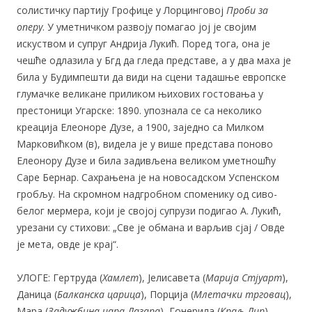
солистичку партију Грофице у Лорцинговој
Проби за
оперу
. У уметничком развоју помагао јој је својим
искуством и супруг Андрија Лукић. Поред тога, она је
чешће одлазила у Бгд да гледа представе, а у два маха је
била у Будимпешти да види на сцени тадашње европске
глумачке великане приликом њихових гостовања у
престоници Угарске: 1890. упознала се са неколико
креација Елеоноре Дузе, а 1900, заједно са Милком
Марковићком (в), видела је у више представа поново
Елеонору Дузе и била задивљена великом уметношћу
Саре Бернар. Сахрањена је на новосадском Успенском
гробљу. На скромном надгробном споменику од сиво-
белог мермера, који је својој супрузи подигао А. Лукић,
урезани су стихови: „Све је обмана и варљив сјај / Овде
је мета, овде је крај“.
УЛОГЕ: Гертруда (
Хамлет
), Јелисавета (
Марија Стјуарт
),
Даница (
Балканска царица
), Порција (
Млетачки трговац
),
Мара (
Задужбина цара Лазара
), Гонерила (
Краљ Лир
),