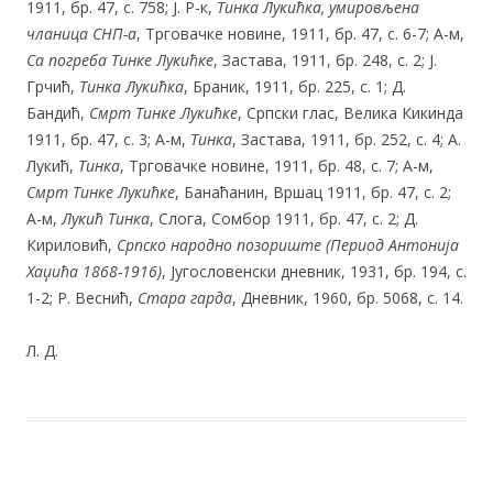
1911, бр. 47, с. 758; Ј. Р-к,
Тинка Лукићка, умировљена
чланица СНП-а
, Трговачке новине, 1911, бр. 47, с. 6-7; А-м,
Са погреба Тинке Лукићке
, Застава, 1911, бр. 248, с. 2; Ј.
Грчић,
Тинка
Лукићка
, Браник, 1911, бр. 225, с. 1; Д.
Бандић,
Смрт Тинке Лукићке
, Српски глас, Велика Кикинда
1911, бр. 47, с. 3; А-м,
Тинка
, Застава, 1911, бр. 252, с. 4; А.
Лукић,
Тинка
, Трговачке новине, 1911, бр. 48, с. 7; А-м,
Смрт Тинке Лукићке
, Банаћанин, Вршац 1911, бр. 47, с. 2;
А-м,
Лукић Тинка
, Слога, Сомбор 1911, бр. 47, с. 2; Д.
Кириловић,
Српско народно позориште (Период Антонија
Хаџића 1868-1916)
, Југословенски дневник, 1931, бр. 194, с.
1-2; Р. Веснић,
Стара гарда
, Дневник, 1960, бр. 5068, с. 14.
Л. Д.