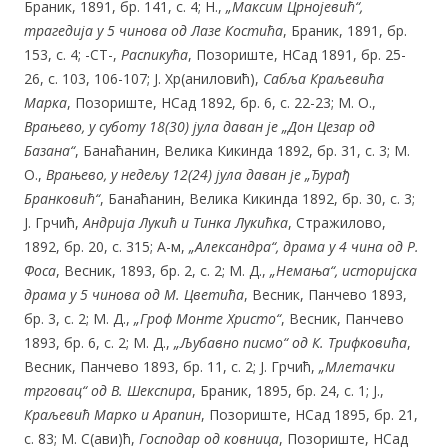
Браник, 1891, бр. 141, с. 4; Н.,
„Максим Црнојевић“,
трагедија у
5
чинова од Лазе Костића
, Браник, 1891, бр.
153, с. 4; -СТ-,
Распикућа
, Позориште, НСад 1891, бр. 25-
26, с. 103, 106-107; Ј. Хр(аниловић),
Сабља Краљевића
Марка
, Позориште, НСад 1892, бр. 6, с. 22-23; М. О.,
Врањево, у суботу
18
(30)
јула даван је „Дон Цезар од
Базана“
, Банаћанин, Велика Кикинда 1892, бр. 31, с. 3; М.
О.,
Врањево, у недељу
12(24)
јула даван
је
„Ђурађ
Бранковић“
, Банаћанин, Велика Кикинда 1892, бр. 30, с. 3;
Ј. Грчић,
Андрија Лукић и Тинка Лукићка
, Стражилово,
1892, бр. 20, с. 315; А-м,
„Александра“,
драма у
4
чина од Р.
Фоса
, Весник, 1893, бр. 2, с. 2; М. Д.,
„Немања“, историјска
драма у
5
чинова од М. Цветића
, Весник, Панчево 1893,
бр. 3, с. 2; М. Д.,
„Гроф Монте Христо“
, Весник, Панчево
1893, бр. 6, с. 2; М. Д.,
„Љубавно писмо“ од К. Трифковића
,
Весник, Панчево 1893, бр. 11, с. 2; Ј. Грчић,
„Млетачки
трговац“ од В
. Ше
кспира
, Браник, 1895, бр. 24, с. 1; Ј.,
Краљевић Марко и Арапин
, Позориште, НСад 1895, бр. 21,
с. 83; М. С(ави)ћ,
Господар од ковница
, Позориште, НСад