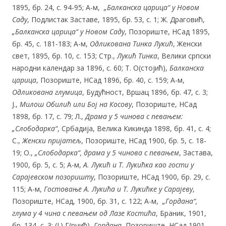
1895, бр. 24, с. 94-95; А-м,
„Балканска царица“ у Новом
Саду
, Подлистак Заставе, 1895, бр. 53, с. 1; Ж. Драговић,
„Балканска царица“ у Новом
Саду
, Позориште, НСад 1895,
бр. 45, с. 181-183; А-м,
Одликована Тинка Лукић
, Женски
свет, 1895, бр. 10, с. 153; Стр.,
Лукић Тинка
, Велики српски
народни календар за 1896, с. 60; Т. О(стојић),
Балканска
царица
, Позориште, НСад 1896, бр. 40, с. 159; А-м,
Одликована глумица
, Будућност, Вршац 1896, бр. 47, с. 3;
Ј.,
Милош
Обилић или Бој на Косову
, Позориште, НСад
1898, бр. 17, с. 79; Л.,
Драма у
5
чинова
с певањем:
„Слободарка“
, Србадија, Велика Кикинда 1898, бр. 41, с. 4;
С.,
Женски
пријатељ
, Позориште, НСад 1900, бр. 5, с. 18-
19; О.,
„Слободарка“, дра
ма
у
5
чинова с певањем
, Застава,
1900, бр. 5, с. 5; А-м,
А. Лукић и Т. Лукићка као
гости
у
Сарајевском позоришту
, Позориште, НСад 1900, бр. 29, с.
115; А-м,
Гостовање А.
Лукића и Т. Лукићке у Сарајеву
,
Позориште, НСад, 1900, бр. 31, с. 122; А-м,
„Гордана“,
глума у
4
чина с певањем од Лазе Костића
, Браник, 1901,
бр. 134, с. 3; (Ј.) Г(рчић),
Гордана
, Позориште, НСад 1901,