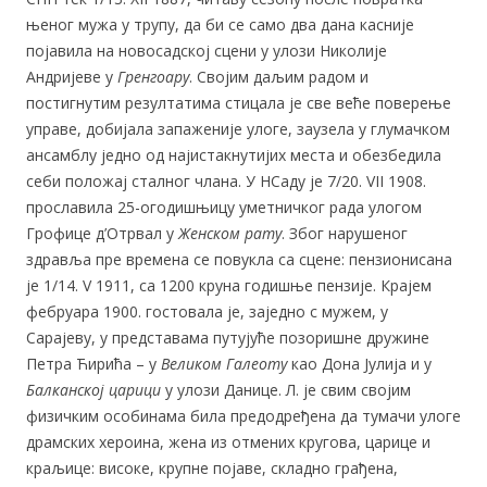
њеног мужа у трупу, да би се само два дана касније
појавила на новосадској сцени у улози Николије
Андријеве у
Гренгоару
. Својим даљим радом и
постигнутим резултатима стицала је све веће поверење
управе, добијала запаженије улоге, заузела у глумачком
ансамблу једно од најистакнутијих места и обезбедила
себи положај сталног члана. У НСаду је 7/20. VII 1908.
прославила 25-огодишњицу уметничког рада улогом
Грофице д’Отрвал у
Женском рату
. Због нарушеног
здравља пре времена се повукла са сцене: пензионисана
је 1/14. V 1911, са 1200 круна годишње пензије. Крајем
фебруара 1900. гостовала је, заједно с мужем, у
Сарајеву, у представама путујуће позоришне дружине
Петра Ћирића – у
Великом Галеоту
као Дона Јулија и у
Балканској царици
у улози Данице. Л. је свим својим
физичким особинама била предодређена да тумачи улоге
драмских хероина, жена из отмених кругова, царице и
краљице: високе, крупне појаве, складно грађена,