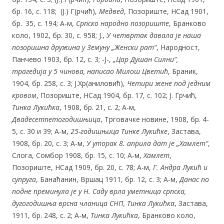
бр. 16, с. 118; (Ј.) Г(рчић),
Медвед
, Позориште, НСад 1901,
бр.
35, с. 194; А-м,
Српско народно позориште
, Бранково
коло, 1902, бр. 30, с. 958; Ј.,
У четвртак давала
је
наша
позоришна дружина у Земуну
„Женски рат“
, Народност,
Панчево 1903, бр. 12, с. 3; -Ј-,
„Цар Душан Силни“,
трагедија у 5 чинова, написао Милош Цветић
, Браник,
1904, бр. 258, с. 3; Ј.Хр(аниловић),
Четири жене под једним
кровом
, Позориште, НСад 1904, бр. 17, с. 102; Ј. Грчић,
Тинка Лукићка
, 1908, бр. 21, с. 2; А-м,
Двадесетпетогодишњица
, Трговачке новине, 1908, бр. 4-
5, с. 30 и 39; А-м,
25-годишњи
ца
Тинке Лукићке
, Застава,
1908, бр. 20, с. 3; А-м,
У уторак 8. априла дат
је
„Хамлет“
,
Слога, Сомбор 1908, бр. 15, с. 10; А-м,
Хамлет
,
Позориште, НСад 1909, бр. 20, с. 78; А-м,
Г. Андра Лукић и
супруга
, Банаћанин, Вршац 1911, бр. 12, с. 3; А-м,
Данас по
подне преминула
је
у
Н. Саду врла уметница српска,
дугогодишња врсна чланица СНП, Тинка Лукићка
, Застава,
1911, бр. 248, с. 2; А-м,
Тинка Лукићка
, Бранково коло,