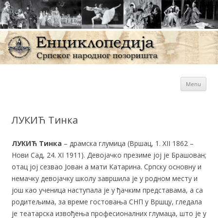
Sk
Енциклопедија Српског
Menu
con
народног позоришта
ЛУКИЋ Тинка
ЛУКИЋ Тинка
– драмска глумица (Вршац, 1. XII 1862 –
Нови Сад, 24. XI 1911). Девојачко презиме јој је Брашован;
отац јој сезвао Јован а мати Катарина. Српску основну и
немачку девојачку школу завршила је у родном месту и
још као ученица наступала је у ђачким представама, а са
родитељима, за време гостовања СНП у Вршцу, гледала
је театарска извођења професионалних глумаца, што је у