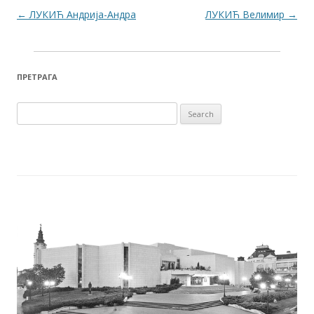
Post navigation
←
ЛУКИЋ Андрија-Андра
ЛУКИЋ Велимир
→
ПРЕТРАГА
Search for: