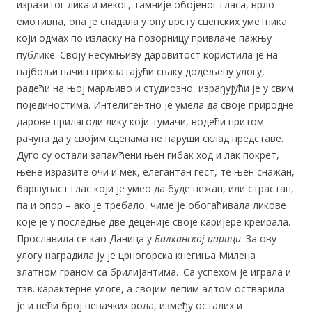
изразитог лика и меког, тамније обојеног гласа, врло
емотивна, она је спадала у ону врсту сценских уметника
који одмах по изласку на позорницу привлаче пажњу
публике. Своју несумњиву даровитост користила је на
најбољи начин прихватајући сваку додељену улогу,
радећи на њој марљиво и студиозно, израђујући је у свим
појединостима. Интелигентно је умела да своје природне
дарове прилагоди лику који тумачи, водећи притом
рачуна да у својим сценама не наруши склад представе.
Дуго су остали запамћени њен гибак ход и лак покрет,
њене изразите очи и мек, елегантан гест, те њен снажан,
баршунаст глас који је умео да буде нежан, или страстан,
па и опор – ако је требало, чиме је обогаћивала ликове
које је у последње две деценије своје каријере креирала.
Прославила се као Даница у
Балканској царици
. За ову
улогу наградила ју је црногорска кнегиња Милена
златном граном са брилијантима.
Са успехом је играла и
тзв. карактерне улоге, а својим лепим алтом остварила
је и већи број певачких рола, између осталих и