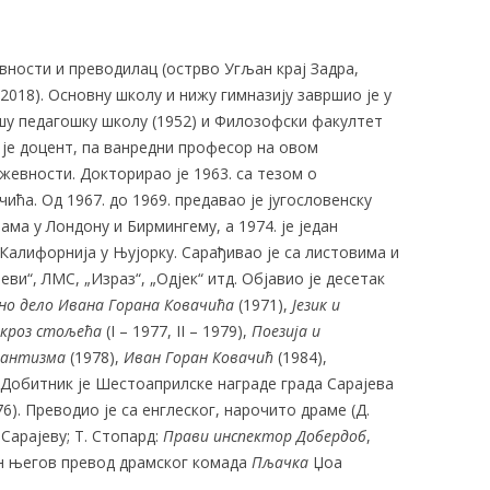
ности и преводилац (острво Угљан крај Задра,
V 2018). Основну школу и нижу гимназију завршио је у
ишу педагошку школу (1952) и Филозофски факултет
 је доцент, па ванредни професор на овом
жевности. Докторирао је 1963. са тезом о
ћа. Од 1967. до 1969. предавао је југословенску
ма у Лондону и Бирмингему, а 1974. је један
Калифорнија у Њујорку. Сарађивао је са листовима и
еви“, ЛMС, „Израз“, „Одјек“ итд. Објавио је десетак
но дело Ивана Горана Ковачића
(1971),
Језик и
 кроз стољећа
(I – 1977, II – 1979),
Поезија и
мантизма
(1978),
Иван Горан Ковачић
(1984),
 Добитник је Шестоаприлске награде града Сарајева
76). Преводио је са енглеског, нарочито драме (Д.
 Сарајеву; Т. Стопард:
Прави инспектор Добердоб
,
ран његов превод драмског комада
Пљачка
Џоа