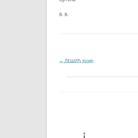
В. В.
Post navigation
←
ЛЕШИЋ Јосип