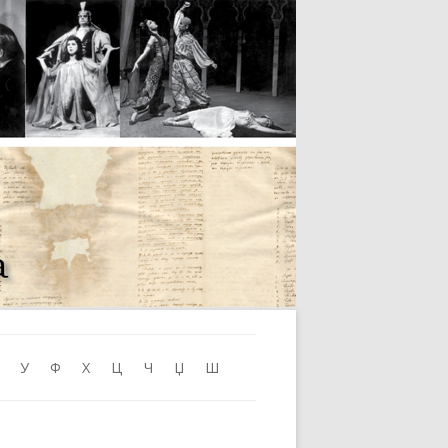
Skip to content
У
Ф
Х
Ц
Ч
Џ
Ш