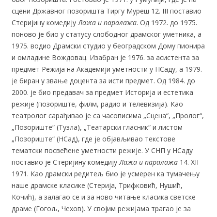
сцени Државног позоришта Тиргу Муреш 12. III поставио
Стеријину комедију
Лажа и паралажа
. Од 1972. до 1975.
поново је био у статусу слободног драмског уметника, а
1975. водио Драмски студио у београдском Дому пионира
и омладине Вождовац. Изабран је 1976. за асистента за
предмет Режија на Академији уметности у НСаду, а 1979.
је биран у звање доцента за исти предмет. Од 1984. до
2000. је био предавач за предмет Историја и естетика
режије (позориште, филм, радио и телевизија). Као
театролог сарађивао је са часописима „Сцена“, „Пролог“,
„Позориште“ (Тузла), „Театарски гласник“ и листом
„Позориште“ (НСад), где је објављивао текстове
тематски посвећене уметности режије. У СНП у НСаду
поставио је Стеријину комедију
Лажа и
паралажа
14. XII
1971. Као драмски редитељ био је усмерен ка тумачењу
наше драмске класике (Стерија, Трифковић, Нушић,
Кочић), а залагао се и за ново читање класика светске
драме (Гогољ, Чехов). У својим режијама трагао је за