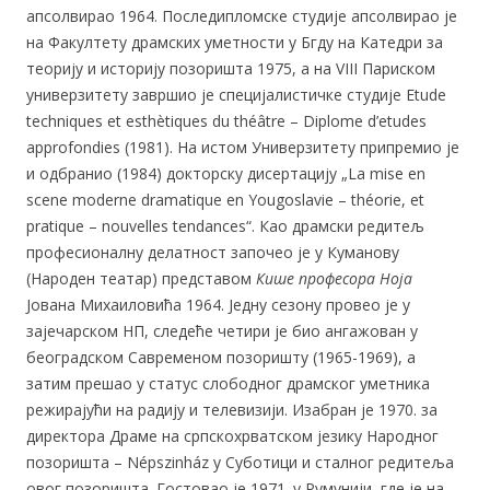
апсолвирао 1964. Последипломске студије апсолвирао је
на Факултету драмских уметности у Бгду на Катедри за
теорију и историју позоришта 1975, а на VIII Париском
универзитету завршио је специјалистичке студије Etude
techniques et esthètiques du théâtre – Diplome d’etudes
approfondies (1981). На истом Универзитету припремио је
и одбранио (1984) докторску дисертацију „La mise en
scene moderne dramatique en Yougoslavie – théorie, et
pratique – nouvelles tendances“. Као драмски редитељ
професионалну делатност започео је у Куманову
(Народен театар) представом
Кише професора
Ноја
Јована Михаиловића 1964. Једну сезону провео је у
зајечарском НП, следеће четири је био ангажован у
београдском Савременом позоришту (1965-1969), а
затим прешао у статус слободног драмског уметника
режирајући на радију и телевизији. Изабран је 1970. за
директора Драме на српскохрватском језику Народног
позоришта – Népszinház у Суботици и сталног редитеља
овог позоришта. Гостовао је 1971. у Румунији, где је на