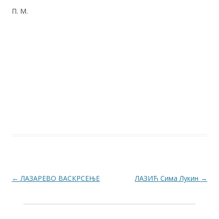
П. М.
Post navigation
←
ЛАЗАРЕВО ВАСКРСЕЊЕ
ЛАЗИЋ Сима Лукин
→