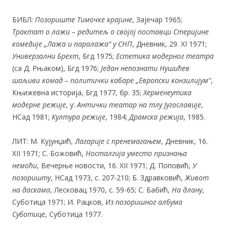
БИБЛ:
Позориште Тимочке крајине
, Зајечар 1965;
Т
рактат о лажи – редитељ о својој поставци
Стеријине
комедије „Лажа и паралажа“ у СНП
, Дневник, 29. XI 1971;
Универзални Брехт
, Бгд 1975;
Естетика модерног театра
(са Д. Рњаком), Бгд 1976;
Један непознати Нушићев
шаљиви комад – политички кабаре „Европски конзилијум“
,
Књижевна историја, Бгд 1977, бр. 35;
Херменеутика
модерне режије
, у:
Антички театар на тлу Југославије
,
НСад 1981;
Култура режије
, 1984;
Драмска режија
, 1985.
ЛИТ: М. Кујунџић,
Лагарије с пренемагањем
, Дневник, 16.
XII 1971; С. Божовић,
Носталгија уместо признања
немоћи
, Вечерње новости, 16. XII 1971; Д. Поповић,
У
позоришту
, НСад 1973, с. 207-210; Б. Здравковић,
Живот
на даскама
, Лесковац 1970, с. 59-65; С. Бабић,
На длану
,
Суботица 1971; И. Рацков,
Из позоришног албума
Суботице
, Суботица 1977.