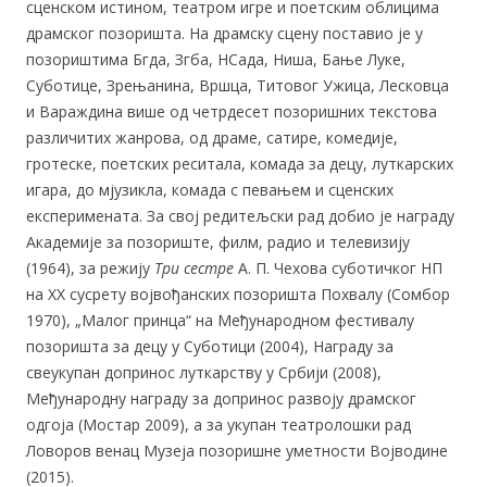
сценском истином, театром игре и поетским облицима
драмског позоришта. На драмску сцену поставио је у
позориштима Бгда, Згба, НСада, Ниша, Бање Луке,
Суботице, Зрењанина, Вршца, Титовог Ужица, Лесковца
и Вараждина више од четрдесет позоришних текстова
различитих жанрова, од драме, сатире, комедије,
гротеске, поетских реситала, комада за децу, луткарских
игара, до мјузикла, комада с певањем и сценских
експеримената. За свој редитељски рад добио је награду
Академије за позориште, филм, радио и телевизију
(1964), за режију
Три сестре
А. П. Чехова суботичког НП
на XX сусрету војвођанских позоришта Похвалу
(Сомбор
1970), „Малог принца“ на Међународном фестивалу
позоришта за децу у Суботици (2004), Награду за
свеукупан допринос луткарству у Србији (2008),
Међународну награду за допринос развоју драмског
одгоја (Мостар 2009), а за укупан театролошки рад
Ловоров венац Музеја позоришне уметности Војводине
(2015).