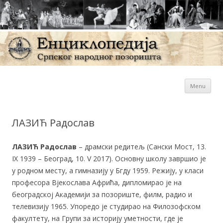
Sk
Енциклопедија Српског
Menu
con
народног позоришта
ЛАЗИЋ Радослав
ЛАЗИЋ Радослав
– драмски редитељ (Сански Мост, 13.
IX 1939 – Београд, 10. V 2017). Основну школу завршио је
у родном месту, а гимназију у Бгду 1959. Режију, у класи
професора Вјекослава Афрића, дипломирао је на
београдској Академији за позориште, филм, радио и
телевизију 1965. Упоредо је студирао на Филозофском
факултету, на Групи за историју уметности, где је