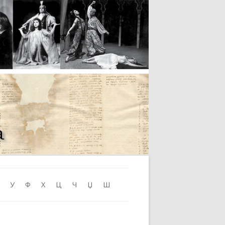
Skip to content
У
Ф
Х
Ц
Ч
Џ
Ш