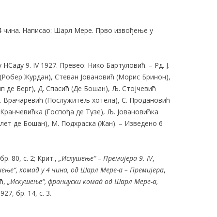
 4 чина. Написао: Шарл Мере. Прво извођење у
Саду 9. IV 1927. Превео: Нико Бартуловић. – Рд. Ј.
ец (Робер Журдан), Стеван Јовановић (Морис Бринон),
п де Берг), Д. Спасић (Де Бошан), Љ. Стојчевић
 Б. Врачаревић (Послужитељ хотела), С. Продановић
Р. Кранчевићка (Госпођа де Тузе), Љ. Јовановићка
олет де Бошан), М. Подхраска (Жан). – Изведено 6
бр. 80, с. 2; Крит.,
„Искушење“ –
Премијера
9. IV
,
ење“, комад у 4
чина, од Шарл Мере-а – Премијера
,
ић,
„Искушење“, француски комад од Шарл Мере-а,
927, бр. 14, с. 3.