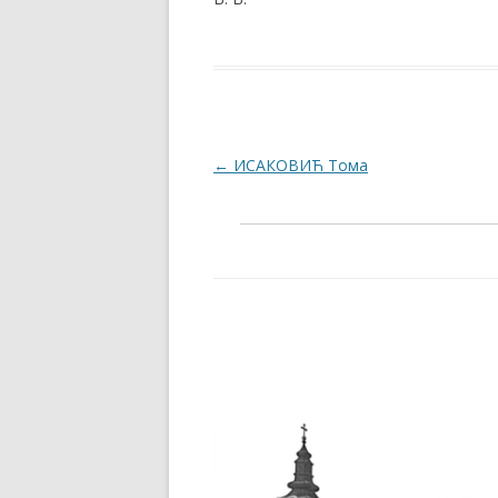
Post navigation
←
ИСАКОВИЋ Тома