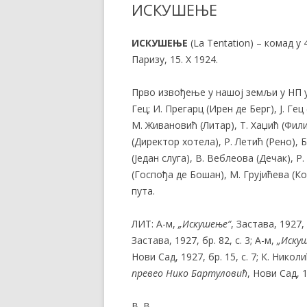
ИСКУШЕЊЕ
ИСКУШЕЊЕ
(La Tentation) – комад у
Паризу, 15. X 1924.
Прво извођење у нашој земљи у НП у Н
Гец; И. Прегарц (Ирен де Берг), Ј. Г
М. Живановић (Литар), Т. Хаџић (Фили
(Директор хотела), Р. Летић (Рено),
(Један слуга), В. Веблеова (Дечак), 
(Госпођа де Бошан), М. Грујићева (К
пута.
ЛИТ: А-м,
„Искушење“
, Застава, 1927, 
Застава, 1927, бр. 82, с. 3; А-м,
„Искуш
Нови Сад, 1927, бр. 15, с. 7; К. Никол
превео Нико
Бартуловић
, Нови Сад, 1
В. В.