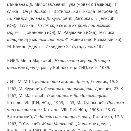
(Љиљана), Д. Милосављевић Гула (Човек с ташном); II
слика –
Он
је
дошао
: П. Вртипрашки (Никола Петровић),
Љ. Раваси (Јелена), Д. Куцуловић (Загорка), Ђ. Јелисић
(Он); III слика –
Песак који се још не рони под ногама
мојим
: Т. Јовановић (Он), М. Радаковић (Она); IV слика –
Канаринац у мачјим шапама
: Ф. Живни (Едо Розмарински),
М. Бањац (Адел). – Изведено 22 пута, глед. 6187.
БИБЛ: Мила Марковић,
Непризнати хероји (Четири
интимне приче)
, ркп. у Библиотеци СНП, сигн. 1089.
ЛИТ: М. М-Ш,
Једноставна
људска драма
, Дневник, 19. X
1962; М. Кујунџић,
Свечаност на премијери
, Дневник, 23. X
1962; М. Марковић,
О
ж
ивотним бродоломницима
,
Каталог VIII ЈПИ, НСад, 1963, с. 53; М. Шуваковић,
Поетски
чар свакодневног
, Каталог VIII ЈПИ, НСад 1963, с. 53; О.
Божичковић,
Редитељ спасава представу
, Политика, 17. V
1963; С. Селенић,
Мила Марковић: „Интимне приче“
,
Борба, 18. V 1963; В. Стаменковић,
Осмо Стеријино