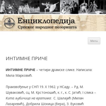
Sk
Енциклопедија Српског
Menu
con
народног позоришта
ИНТИМНЕ ПРИЧЕ
ИНТИМНЕ ПРИЧЕ
– четири драмске слике. Написала:
Мила Марковић.
Праизвођење у СНП 19. X 1962. у НСаду. – Рд. М.
Шуваковић, сц. М. Крстоношић, к. г., к. С. Јатић; I слика –
Кита љубичица на вратима
: С. Шалајић (Милан
Лазаревић), Добрила Шокица (Вера), З. Вуковић