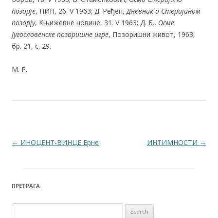
позорје
, НИН, 26. V 1963; Д. Ређеп,
Дневник
о Стеријином
позорју
, Књижевне новине, 31. V 1963; Д. Б.,
Осме
Југословенске позоришне игре
, Позоришни живот, 1963,
бр. 21, с. 29.
М. Р.
Post navigation
←
ИНОЦЕНТ-ВИНЦЕ Ерне
ИНТИМНОСТИ
→
ПРЕТРАГА
Search for: