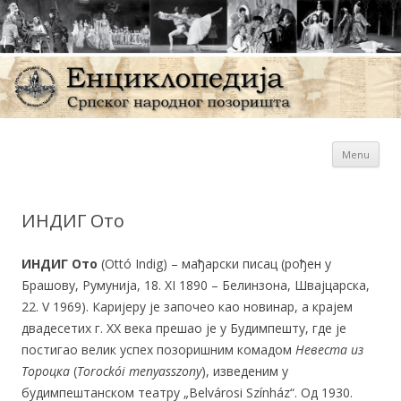
Sk
Енциклопедија Српског
Menu
con
народног позоришта
ИНДИГ Ото
ИНДИГ Ото
(Ottó Indig) – мађарски писац (рођен у
Брашову, Румунија, 18. XI 1890 – Белинзона, Швајцарска,
22. V 1969). Каријеру је започео као новинар, а крајем
двадесетих г. XX века прешао је у Будимпешту, где је
постигао велик успех позоришним комадом
Невеста из
Тороцка
(
Torockói
menyasszony
), изведеним у
будимпештанском театру „Belvárosi Színház“. Од 1930.