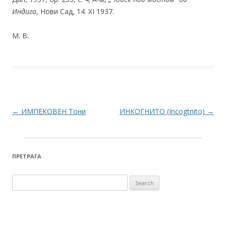
Индига
, Нови Сад, 14. XI 1937.
М. В.
Post navigation
←
ИМПЕКОВЕН Тони
ИНКОГНИТО (Incogtnito)
→
ПРЕТРАГА
Search for: