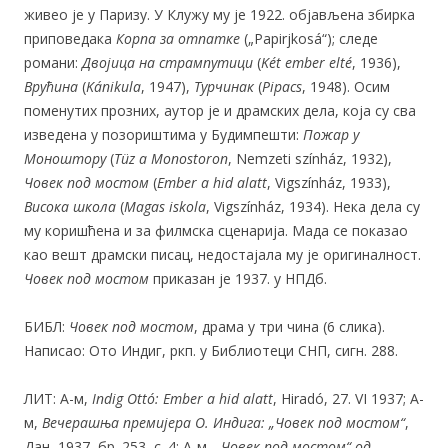
живео је у Паризу. У Клужу му је 1922. објављена збирка
приповедака
Корпа за отпатке
(„Papirjkosá“); следе
романи:
Двојица на стрампутици
(
Két ember elté
, 1936),
Врућина
(
Kánikula
, 1947),
Турчинак
(
Pipacs
, 1948). Осим
поменутих прозних, аутор је и драмских дела, која су сва
изведена у позориштима у Будимпешти:
Пожар у
Моноштору
(
Tüz a Monostoron
, Nemzeti színház, 1932),
Човек под мостом
(
Ember a hid alatt
, Vigszínház, 1933),
Висока
школа
(
M
agas iskola
, Vigszínház, 1934). Нека дела су
му коришћена и за филмска сценарија. Мада се показао
као вешт драмски писац, недостајала му је оригиналност.
Човек под мостом
приказан је 1937. у НПДб.
БИБЛ:
Човек под мостом
, драма у три чина (6 слика).
Написао: Ото Индиг, ркп. у Библиотеци СНП, сигн. 288.
ЛИТ: А-м,
Indig Ottó: Ember a hid alatt
, Hiradó, 27. VI 1937; А-
м,
Вечерашња премиј
ера
О. Индига:
„Човек под мостом“
,
Дан, 1937, бр. 253, с. 4; А-м,
„Човек под мостом“ од