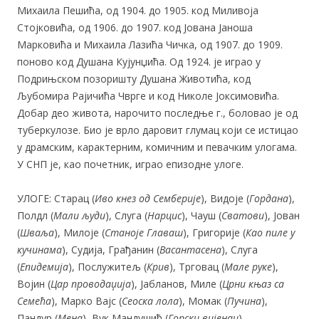
Михаила Пешића, од 1904. до 1905. код Миливоја
Стојковића, од 1906. до 1907. код Јована Јаноша
Марковића и Михаила Лазића Чичка, од 1907. до 1909.
поново код Душана Кујунџића. Од 1924. је играо у
Подрињском позоришту Душана Животића, код
Љубомира Рајичића Чврге и код Николе Јоксимовића.
Добар део живота, нарочито последње г., боловао је од
туберкулозе. Био је врло даровит глумац који се истицао
у драмским, карактерним, комичним и певачким улогама.
У СНП је, као почетник, играо епизодне улоге.
УЛОГЕ: Старац (
Иво кнез од Семберије
), Видоје (
Гордана
),
Полдл (
Мали људи
), Слуга (
Нарцис
), Чауш (
Сватови
), Јован
(
Шваља
), Милоје (
Станоје Главаш
), Григорије (
Као пиле у
кучинама
), Судија, Грађанин (
Васантасена
), Слуга
(
Епидемија
), Послужитељ (
Крив
), Трговац (
Мале руке
),
Војин (
Цар проводаџија
), Јабланов, Миле (
Црни књаз са
Семећа
), Марко Вајс (
Сеоска лола
), Момак (
Пучина
),
Пандур (
Мена
), Вук Мандушић (
Горски вијенац
).