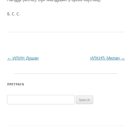
Б. С. С.
Post navigation
←
ИЛИН Душан
ИЛКИЋ Милан
→
ПРЕТРАГА
Search for: