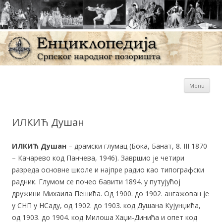
Sk
Енциклопедија Српског
Menu
con
народног позоришта
ИЛКИЋ Душан
ИЛКИЋ Душан
– драмски глумац (Бока, Банат, 8. III 1870
– Качарево код Панчева, 1946). Завршио је четири
разреда основне школе и најпре радио као типографски
радник. Глумом се почео бавити 1894. у путујућој
дружини Михаила Пешића. Од 1900. до 1902. ангажован је
у СНП у НСаду, од 1902. до 1903. код Душана Кујунџића,
од 1903. до 1904. код Милоша Хаџи-Динића и опет код