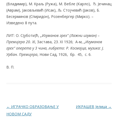
(Владимир), М. Краљ (Ружа), М. Вебле (Карло), Ђ. Јечинац
(Аврам), Јаковљевић (Исак), Љ. Стојчевић (Јаков), Б.
Бесерминов (Спиридон), Розенбергер (Мирко). –
Изведено 8 пута.
ЛИТ: О. С(уботи)ћ,
„Игуманов грех“ (Лажни игуман) –
Премијера
20. XI
, Застава, 23. XI 1926; А-м,
„Игуманов
грех“ оперета у
3
чина, либрето: Р. Космајца, музика: Ј.
Урбан. Премијера
, Нови Сад, 1926, бр. 45, с. 6.
В. П.
Post navigation
←
ИГРАЧКО ОБРАЗОВАЊЕ У
ИКРАШЕВ Јелица
→
НОВОМ САДУ