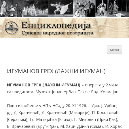
Sk
Енциклопедија Српског
Menu
con
народног позоришта
ИГУМАНОВ ГРЕХ (ЛАЖНИ ИГУМАН)
ИГУМАНОВ ГРЕХ (ЛАЖНИ ИГУМАН)
– оперета у 2 чина
са предигром. Музика: Јован Урбан. Текст: Рад. Космајац.
Прво извођење у НП у НСаду 20. XI 1926. – Дир. Ј. Урбан,
рд. Д. Кранчевић; Д. Кранчевић (Макарије), П. Кокотовић
(Серафим), Ђ. Матејићка (Елиза), Г. Миковић (Први ђак),
Б. Врачаревић (Други ђак), М. Хаџи-Динић (Сима), И. Хорак