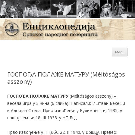
Sk
Енциклопедија Српског
Menu
con
народног позоришта
ГОСПОЂА ПОЛАЖЕ МАТУРУ (Méltóságos
asszony)
ГОСПОЂА ПОЛАЖЕ МАТУРУ
(Méltóságos asszony) –
весела игра у 3 чина (6 слика). Написали: Иштван Бекефи
и Адорјан Стела. Прво извођење у Будимпешти, 1935, у
нашој земљи 18. III 1938. у НП Бгд.
Прво извођење у НПДбС 22. II 1940. у Вршцу. Превео: