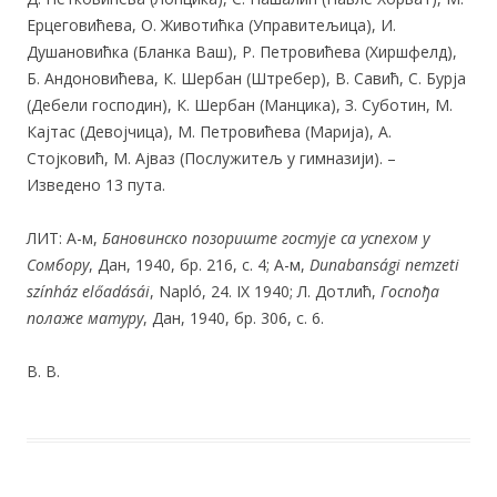
Ерцеговићева, О. Животићка (Управитељица), И.
Душановићка (Бланка Ваш), Р. Петровићева (Хиршфелд),
Б. Андоновићева, К. Шербан (Штребер), В. Савић, С. Бурја
(Дебели господин), К. Шербан (Манцика), З. Суботин, М.
Кајтас (Девојчица), М. Петровићева (Марија), А.
Стојковић, М. Ајваз (Послужитељ у гимназији). –
Изведено 13 пута.
ЛИТ: А-м,
Бановинско позориште гостује са успехом у
Сомбору
, Дан, 1940, бр. 216, с. 4; А-м,
Dunabansági nemzeti
színház előadásái
, Napló, 24. IX 1940; Л. Дотлић,
Госпођа
полаже матуру
, Дан, 1940, бр. 306, с. 6.
В. В.