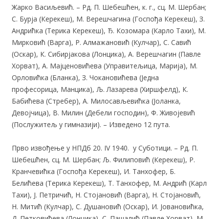
Жарко Васиљевић. – Рд. П. Шебешћен, к. г., сц. М. Шербан;
С. Бурја (Керекеш), М. Верешчагина (Госпођа Керекеш), З.
Андрићка (Терика Керекеш), Ђ. Козомара (Карло Тахи), М.
Мирковић (Варга), Р. Алмажановић (Кулчар), С. Савић
(Оскар), К. Сибирјакова (Лонцика), А. Верешчагин (Павле
Хорват), А. Мајценовићева (Управитељица, Марија), М.
Орловићка (Бланка), З. Чокановићева (Једна
професорица, Манцика), Љ. Лазарева (Хиршфелд), К.
Бабићева (Стребер), А. Милосављевићка (Јоланка,
Девојчица), В. Милин (Дебели господин), Ф. Живојевић
(Послужитељ у гимназији). – Изведено 12 пута.
Прво извођење у НПДб 20. IV 1940. у Суботици. – Рд. П.
Шебешћен, сц. М. Шербан; Љ. Филиповић (Керекеш), Р.
Кранчевићка (Госпођа Керекеш), И. Танхофер, Б.
Белићева (Терика Керекеш), Т. Танхофер, М. Андрић (Карл
Тахи), Ј. Петричић, Н. Стојановић (Варга), Н. Стојановић,
Н. Митић (Кулчар), С. Душановић (Оскар), И. Јовановићка,
Д. Петковићева (Лонцика), С. Пашалић (Павле Хорват), М.