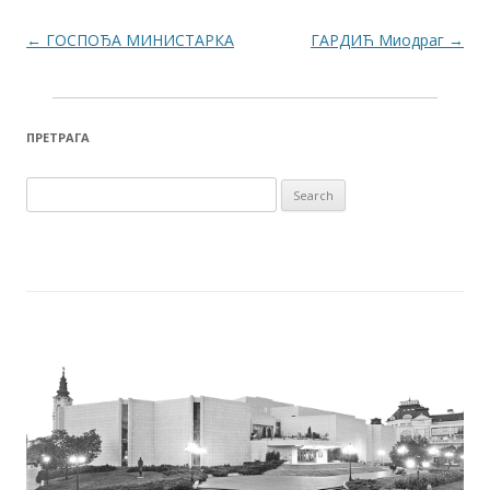
Post navigation
←
ГОСПОЂА МИНИСТАРКА
ГАРДИЋ Миодраг
→
ПРЕТРАГА
Search for: