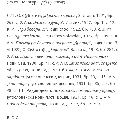
(
Тоска
), Меркур (
Орфеј у паклу
).
ЛИТ: О. С(уботи)ћ,
„Царство мрака“
, Застава, 1921, бр.
269, с. 2; А-м,
„Ромео и Јулија“
, Истина, 1922, бр. 1, с. 12;
К. И.,
„Три девојчице“
, Јединство, 1922, бр. 789, с. 3;
(m),
Der Zigeunerbaron
, Deutsches Volksblatt
, 1922, бр. 709, с. 4;
А-м,
Премијера Лехарове оперете
„Дротар“
, Јединство, 3.
VI 1922; О. С(уботи)ћ,
„Бајадера“
, Застава, 1923, бр. 281, с.
2; А-м,
„Трипут венчани“, комедија од А. Николсонове
,
Нови Сад, 1930, бр. 41, с. 4; А-м,
„Мис чоколада“, оперета
од Б. Грина
, Нови Сад, 1930, бр. 44, с. 3; А-м,
Кнегиња
чардаша
, Југословенски дневник, 1931, бр. 13, с. 15; А-м,
„Антонија“
, Југословенски дневник, 1931, бр. 35, с. 4, бр.
48, с. 4; П. Радивојевић,
Новосадско позориште у Вршцу
,
Југословенски нови лист, Вршац 1931, бр. 16, с. 2; А-м,
Новосадска
оперета
, Нови Сад, 1932, бр. 16, с. 3.
Б. С. С.