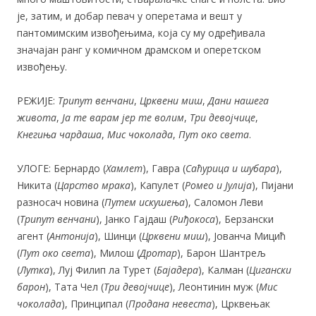
је, затим, и добар певач у оперетама и вешт у
пантомимским извођењима, која су му одређивала
значајан ранг у комичном драмском и оперетском
извођењу.
РЕЖИЈЕ:
Трипут венчани
,
Црквени миш
,
Дани нашега
живота
,
Ја те варам јер
те волим
,
Три девојчице
,
Кнегиња чардаша
,
Мис чоколада
,
Пут око
света
.
УЛОГЕ: Бернардо (
Хамлет
), Гавра (
Саћурица и шубара
),
Никита (
Царство
мрака
), Капулет (
Ромео и Јулија
), Пијани
разносач новина (
Путем
искушења
), Саломон Леви
(
Трипут венчани
), Јанко Гајдаш (
Риђокоса
), Берзански
агент (
Антонија
), Шинци (
Црквени миш
), Јованча Мицић
(
Пут око
света
), Милош (
Дротар
), Барон Шантрељ
(
Лутка
), Луј Филип ла Турет (
Бајадера
), Калман (
Цигански
барон
), Тата Чел (
Три девојчице
), Леонтинин муж (
Мис
чоколада
), Принципал (
Продана невеста
), Црквењак