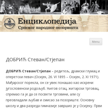
Sk
Енциклопедија Српског
Menu
con
народног позоришта
ДОБРИЋ Стеван/Стјепан
ДОБРИЋ Стеван/Стјепан
– редитељ, драмски глумац и
оперетски певач (Осијек, 26. VI 1895 – Осијек, 2. XI 1971).
Мађарског порекла, он се увек понашао као искрени
југословенски родољуб. Његов отац, житарски трговац,
спремао га је да се посвети трговини, али су
преовладали љубав и смисао за позориште. Основну
школу и два разреда гимназије завршио је у Осијеку. Први