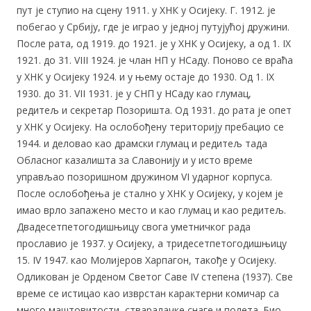
пут је ступио на сцену 1911. у ХНК у Осијеку. Г. 1912. је
побегао у Србију, где је играо у једној путујућој дружини.
После рата, од 1919. до 1921. је у ХНК у Осијеку, а од 1. IX
1921. до 31. VIII 1924. је члан НП у НСаду. Поново се враћа
у ХНК у Осијеку 1924. и у њему остаје до 1930. Од 1. IX
1930. до 31. VII 1931. је у СНП у НСаду као глумац,
редитељ и секретар Позоришта. Од 1931. до рата је опет
у ХНК у Осијеку. На ослобођену територију пребацио се
1944. и деловао као драмски глумац и редитељ тада
Обласног казалишта за Славонију и у исто време
управљао позоришном дружином VI ударног корпуса.
После ослобођења је стално у ХНК у Осијеку, у којем је
имао врло запажено место и као глумац и као редитељ.
Двадесетпетогодишњицу свога уметничког рада
прославио је 1937. у Осијеку, а тридесетпетогодишњицу
15. IV 1947. као Молијеров Харпагон, такође у Осијеку.
Одликован је Орденом Светог Саве IV степена (1937). Све
време се истицао као изврстан карактерни комичар са
много маштовитости, стваралачке снаге и полета. Био