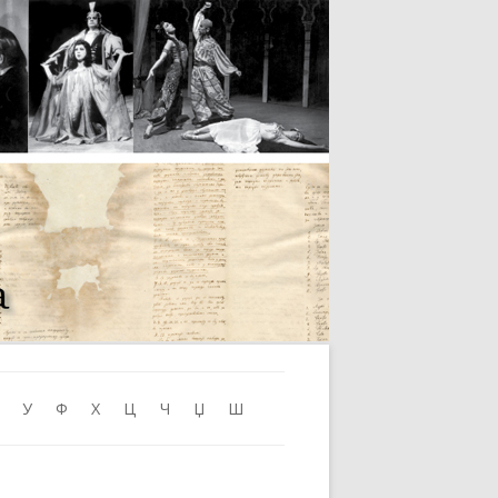
Skip to content
У
Ф
Х
Ц
Ч
Џ
Ш