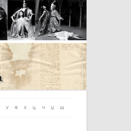
Skip to content
У
Ф
Х
Ц
Ч
Џ
Ш