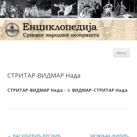
Sk
Енциклопедија Српског
Menu
con
народног позоришта
СТРИТАР-ВИДМАР Нада
СТРИТАР-
ВИДМАР Нада
– в.
ВИДМАР-СТРИТАР Нада
Post navigation
←
ВАСИЉЕВИЋ-ВЕСНИЋ
МОЖЊАК-ВИЛИЋ-