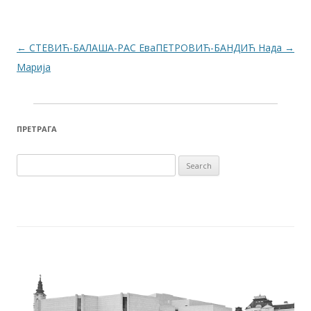
Post navigation
←
СТЕВИЋ-БАЛАША-РАС Ева
ПЕТРОВИЋ-БАНДИЋ Нада
→
Марија
ПРЕТРАГА
Search for: