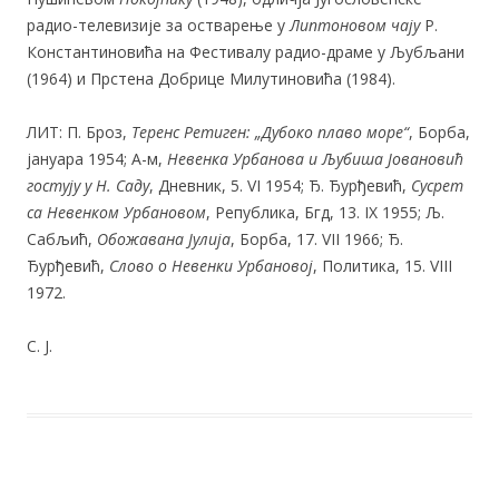
радио-телевизије за остварење у
Липтоновом чају
Р.
Константиновића на Фестивалу радио-драме у Љубљани
(1964) и Прстена Добрице Милутиновића (1984).
ЛИТ: П. Броз,
Теренс Ретиген: „Дубоко плаво море“
, Борба,
јануара 1954; А-м,
Невенка Урбанова и Љубиша Јовановић
гостују у Н. Саду
, Дневник, 5. VI 1954; Ђ. Ђурђевић,
Сусрет
са Невенком Урбановом
, Република, Бгд, 13. IX 1955; Љ.
Сабљић,
Обожавана Јулија
, Борба, 17. VII 1966; Ђ.
Ђурђевић,
Слово о Невенки Урбановој
, Политика, 15. VIII
1972.
С. Ј.