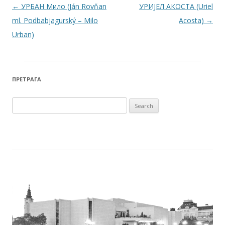
Post navigation
←
УРБАН Мило (Ján Rovňan
УРИЈЕЛ АКОСТА (Uriel
ml. Podbabjagurský – Milo
Acosta)
→
Urban)
ПРЕТРАГА
Search for: