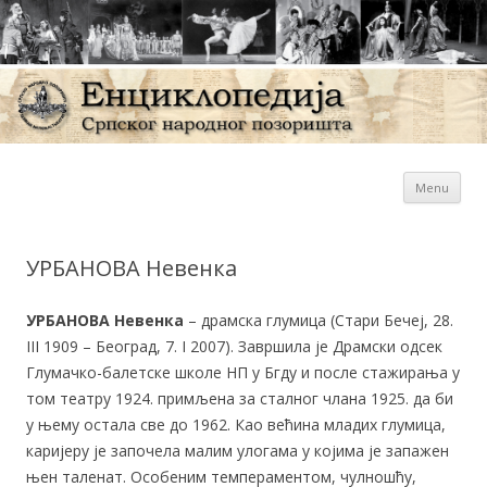
Sk
Енциклопедија Српског
Menu
con
народног позоришта
УРБАНОВА Невенка
УРБАНОВА Невенка
– драмска глумица (Стари Бечеј, 28.
III 1909 – Београд, 7. I 2007). Завршила је Драмски одсек
Глумачко-балетске школе НП у Бгду и после стажирања у
том театру 1924. примљена за сталног члана 1925. да би
у њему остала све до 1962. Као већина младих глумица,
каријеру је започела малим улогама у којима је запажен
њен таленат. Особеним темпераментом, чулношћу,