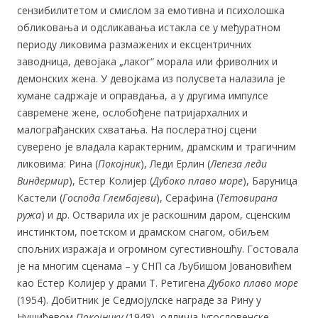
сензибилитетом и смислом за емотивна и психолошка
обликовања и одсликавања истакла се у међуратном
периоду ликовима размажених и ексцентричних
заводница, девојака „лаког“ морала или фриволних и
демонских жена. У девојкама из
полусвета налазила је
хумане садржаје и
оправдања, а у другима импулсе
савремене жене, ослобођене патријархалних и
малограђанских схватања. На послератној сцени
суверено је владала карактерним, драмским и трагичним
ликовима: Рина (
Покојник
), Леди Ерлин (
Лепеза леди
Виндермир
), Естер Колијер (
Дубоко плаво море
), Баруница
Кастели (
Господа Глембајеви
), Серафина (
Тетовирана
ружа
) и др. Остварила их је раскошним даром, сценским
инстинктом, поетском и драмском снагом, обиљем
спољних изражаја и огромном сугестивношћу. Гостовала
је на многим сценама – у СНП са Љубишом Јовановићем
као Естер Колијер у драми Т. Ретигена
Дубоко плаво море
(1954). Добитник је
Седмојулске награде за Рину у
Нушићевом
Покојнику
(1948), одличја Југословенске