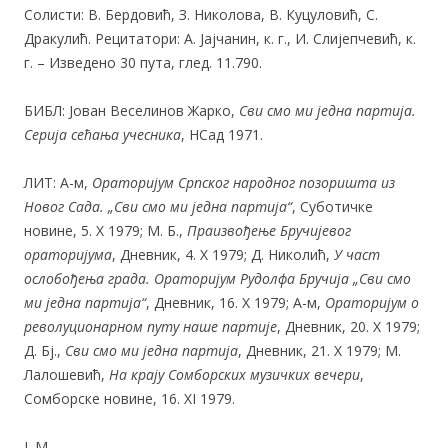
Солисти: В. Бердовић, З. Николова, В. Куцуловић, С.
Дракулић. Рецитатори: А. Јајчанин, к. г., И. Слијепчевић, к.
г. – Изведено 30 пута, глед. 11.790.
БИБЛ: Јован Веселинов Жарко,
Сви смо ми једна партија.
Серија сећања учесника
, НСад 1971.
ЛИТ: А-м,
Ораторијум Српског народног позоришта из
Новог Сада. „Сви смо ми једна партија“
, Суботичке
новине, 5. X 1979; М. Б.,
Праизвођење Бручијевог
ораторијума
, Дневник, 4. X 1979; Д. Николић,
У част
ослобођења града. Ораторијум Рудолфа Бручија „Сви смо
ми једна партија“
, Дневник, 16. X 1979; А-м,
Ораторијум о
револуционарном путу наше партије
, Дневник, 20. X 1979;
Д. Бј.,
Сви смо ми једна партија
, Дневник, 21. X 1979; М.
Лалошевић,
На крају Сомборских музичких вечери
,
Сомборске новине, 16. XI 1979.
Ј. М.