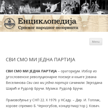
Sk
Енциклопедија Српског
Menu
con
народног позоришта
СВИ СМО МИ ЈЕДНА ПАРТИЈА
СВИ СМО МИ ЈЕДНА ПАРТИЈА
– ораторијум. Избор из
југословенске револуционарне поезије и књиге Јована
Веселинова
Сви смо ми једна партија
сачинили: Звјездана
Шарић и Рудолф Бручи. Музика: Рудолф Бручи.
Праизвођење у СНП 22. X 1979. у НСаду. – Дир. И. Топлак,
хорове спремио Б. Черногубов, концертмајстор Ј. Ковач.